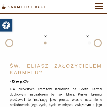
Otwórz pasek narzędzi
IX
XIII
Nex
Prev
ŚW. ELIASZ ZAŁOŻYCIELEM
KARMELU?
IX w. p. Chr
Dla pierwszych eremitów łacińskich na Górze Karmel
duchowym inspiratorem był św. Eliasz. Pierwsi Eremici
przeżywali tę inspirację jako proste, własne natchnienie
naśladowania jego życia, bycia w miejscu związanym z jego