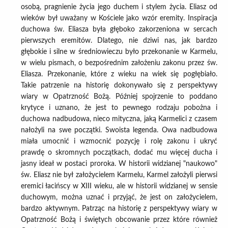
osobą, pragnienie życia jego duchem i stylem życia. Eliasz od
wieków był uważany w Kościele jako wzór eremity. Inspiracja
duchowa św. Eliasza była głęboko zakorzeniona w sercach
pierwszych eremitów. Dlatego, nie dziwi nas, jak bardzo
głębokie i silne w średniowieczu było przekonanie w Karmelu,
w wielu pismach, o bezpośrednim założeniu zakonu przez św.
Eliasza. Przekonanie, które z wieku na wiek się pogłębiało.
Takie patrzenie na historię dokonywało się z perspektywy
wiary w Opatrzność Bożą. Później spojrzenie to poddano
krytyce i uznano, że jest to pewnego rodzaju pobożna i
duchowa nadbudowa, nieco mityczna, jaką Karmelici z czasem
nałożyli na swe początki. Swoista legenda. Owa nadbudowa
miała umocnić i wzmocnić pozycję i rolę zakonu i ukryć
prawdę o skromnych początkach, dodać mu więcej ducha i
jasny ideał w postaci proroka. W historii widzianej "naukowo"
św. Eliasz nie był założycielem Karmelu, Karmel założyli pierwsi
eremici łacińscy w XIII wieku, ale w historii widzianej w sensie
duchowym, można uznać i przyjąć, że jest on założycielem,
bardzo aktywnym. Patrząc na historię z perspektywy wiary w
Opatrzność Bożą i świętych obcowanie przez które również