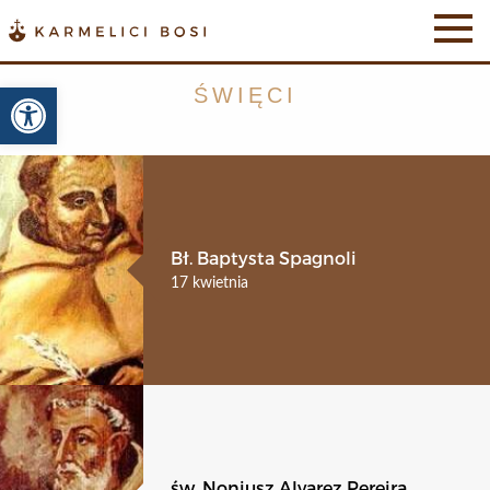
Otwórz pasek narzędzi
ŚWIĘCI
Bł. Baptysta Spagnoli
17 kwietnia
św. Noniusz Alvarez Pereira