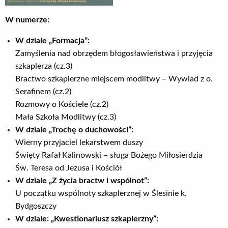
W numerze:
W dziale „Formacja”:
Zamyślenia nad obrzędem błogosławieństwa i przyjęcia
szkaplerza (cz.3)
Bractwo szkaplerzne miejscem modlitwy – Wywiad z o.
Serafinem (cz.2)
Rozmowy o Kościele (cz.2)
Mała Szkoła Modlitwy (cz.3)
W dziale „Trochę o duchowości”:
Wierny przyjaciel lekarstwem duszy
Święty Rafał Kalinowski – sługa Bożego Miłosierdzia
Św. Teresa od Jezusa i Kościół
W dziale „Z życia bractw i wspólnot”:
U początku wspólnoty szkaplerznej w Ślesinie k.
Bydgoszczy
W dziale: „Kwestionariusz szkaplerzny”: