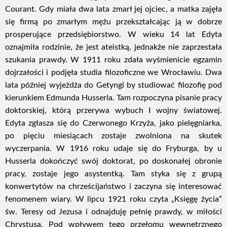
Courant. Gdy miała dwa lata zmarł jej ojciec, a matka zajęła
się firmą po zmarłym mężu przekształcając ją w dobrze
prosperujące przedsiębiorstwo. W wieku 14 lat Edyta
oznajmiła rodzinie, że jest ateistką, jednakże nie zaprzestała
szukania prawdy. W 1911 roku zdała wyśmienicie egzamin
dojrzałości i podjęła studia filozoficzne we Wrocławiu. Dwa
lata później wyjeżdża do Getyngi by studiować filozofię pod
kierunkiem Edmunda Husserla. Tam rozpoczyna pisanie pracy
doktorskiej, którą przerywa wybuch I wojny światowej.
Edyta zgłasza się do Czerwonego Krzyża, jako pielęgniarka,
po pięciu miesiącach zostaje zwolniona na skutek
wyczerpania. W 1916 roku udaje się do Fryburga, by u
Husserla dokończyć swój doktorat, po doskonałej obronie
pracy, zostaje jego asystentką. Tam styka się z grupą
konwertytów na chrześcijaństwo i zaczyna się interesować
fenomenem wiary. W lipcu 1921 roku czyta „Księgę życia”
św. Teresy od Jezusa i odnajduję pełnię prawdy, w miłości
Chrystusa. Pod wpływem tego przełomu wewnętrznego