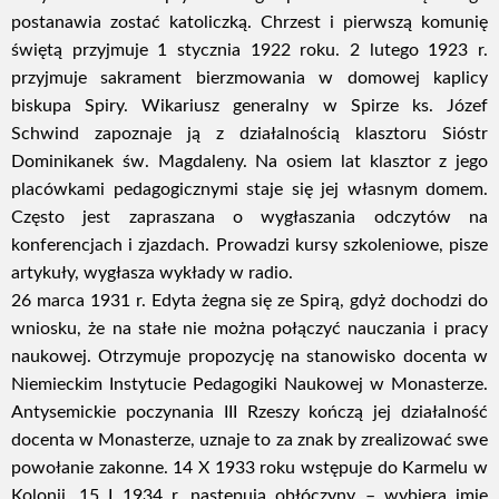
postanawia zostać katoliczką. Chrzest i pierwszą komunię
świętą przyjmuje 1 stycznia 1922 roku. 2 lutego 1923 r.
przyjmuje sakrament bierzmowania w domowej kaplicy
biskupa Spiry. Wikariusz generalny w Spirze ks. Józef
Schwind zapoznaje ją z działalnością klasztoru Sióstr
Dominikanek św. Magdaleny. Na osiem lat klasztor z jego
placówkami pedagogicznymi staje się jej własnym domem.
Często jest zapraszana o wygłaszania odczytów na
konferencjach i zjazdach. Prowadzi kursy szkoleniowe, pisze
artykuły, wygłasza wykłady w radio.
26 marca 1931 r. Edyta żegna się ze Spirą, gdyż dochodzi do
wniosku, że na stałe nie można połączyć nauczania i pracy
naukowej. Otrzymuje propozycję na stanowisko docenta w
Niemieckim Instytucie Pedagogiki Naukowej w Monasterze.
Antysemickie poczynania III Rzeszy kończą jej działalność
docenta w Monasterze, uznaje to za znak by zrealizować swe
powołanie zakonne. 14 X 1933 roku wstępuje do Karmelu w
Kolonii. 15 I 1934 r. następują obłóczyny – wybiera imię