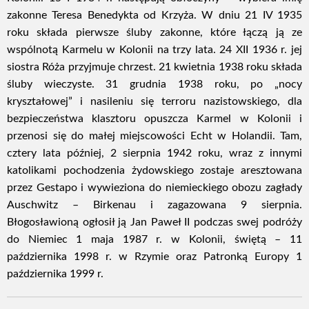
zakonne Teresa Benedykta od Krzyża. W dniu 21 IV 1935
roku składa pierwsze śluby zakonne, które łączą ją ze
wspólnotą Karmelu w Kolonii na trzy lata. 24 XII 1936 r. jej
siostra Róża przyjmuje chrzest. 21 kwietnia 1938 roku składa
śluby wieczyste. 31 grudnia 1938 roku, po „nocy
kryształowej” i nasileniu się terroru nazistowskiego, dla
bezpieczeństwa klasztoru opuszcza Karmel w Kolonii i
przenosi się do małej miejscowości Echt w Holandii. Tam,
cztery lata później, 2 sierpnia 1942 roku, wraz z innymi
katolikami pochodzenia żydowskiego zostaje aresztowana
przez Gestapo i wywieziona do niemieckiego obozu zagłady
Auschwitz – Birkenau i zagazowana 9 sierpnia.
Błogosławioną ogłosił ją Jan Paweł II podczas swej podróży
do Niemiec 1 maja 1987 r. w Kolonii, świętą – 11
października 1998 r. w Rzymie oraz Patronką Europy 1
października 1999 r.