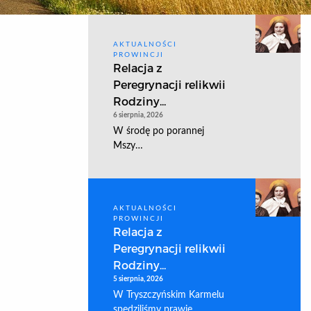
AKTUALNOŚCI
PROWINCJI
Relacja z
Peregrynacji relikwii
Rodziny...
6 sierpnia, 2026
W środę po porannej
Mszy…
AKTUALNOŚCI
PROWINCJI
Relacja z
Peregrynacji relikwii
Rodziny...
5 sierpnia, 2026
W Tryszczyńskim Karmelu
spędziliśmy prawie…