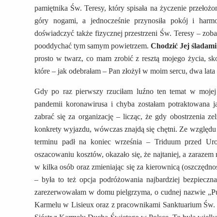
pamiętnika Św. Teresy, który spisała na życzenie przełoż
góry nogami, a jednocześnie przynosiła pokój i harm
doświadczyć także fizycznej przestrzeni Św. Teresy – zobac
pooddychać tym samym powietrzem.
Chodzić Jej śladami
prosto w twarz, co mam zrobić z resztą mojego życia, sko
które – jak odebrałam – Pan złożył w moim sercu, dwa lata 
Gdy po raz pierwszy rzuciłam luźno ten temat w mojej 
pandemii koronawirusa i chyba zostałam potraktowana j
zabrać się za organizację – licząc, że gdy obostrzenia z
konkrety wyjazdu, wówczas znajdą się chętni. Ze względ
terminu padł na koniec września – Triduum przed Ur
oszacowaniu kosztów, okazało się, że najtaniej, a zarazem
w kilka osób oraz zmieniając się za kierownicą (oszczędno
– była to też opcja podróżowania najbardziej bezpiecz
zarezerwowałam w domu pielgrzyma, o cudnej nazwie „Pus
Karmelu w Lisieux oraz z pracownikami Sanktuarium Św. T