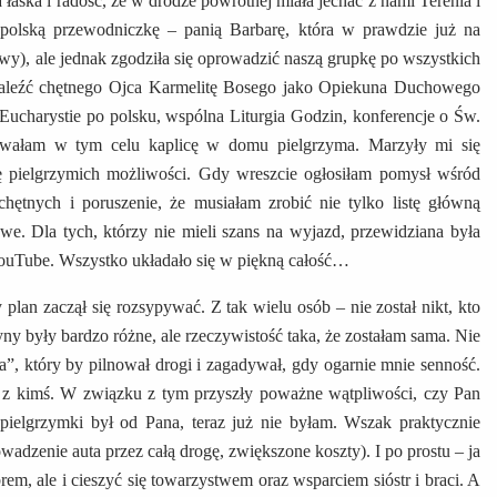
łaska i radość, że w drodze powrotnej miała jechać z nami Terenia i
x polską przewodniczkę – panią Barbarę, która w prawdzie już na
wy), ale jednak zgodziła się oprowadzić naszą grupkę po wszystkich
znaleźć chętnego Ojca Karmelitę Bosego jako Opiekuna Duchowego
Eucharystie po polsku, wspólna Liturgia Godzin, konferencje o Św.
wowałam w tym celu kaplicę w domu pielgrzyma. Marzyły mi się
rę pielgrzymich możliwości. Gdy wreszcie ogłosiłam pomysł wśród
 chętnych i poruszenie, że musiałam zrobić nie tylko listę główną
owe. Dla tych, którzy nie mieli szans na wyjazd, przewidziana była
YouTube. Wszystko układało się w piękną całość…
plan zaczął się rozsypywać. Z tak wielu osób – nie został nikt, kto
ny były bardzo różne, ale rzeczywistość taka, że zostałam sama. Nie
a”, który by pilnował drogi i zagadywał, gdy ogarnie mnie senność.
e z kimś. W związku z tym przyszły poważne wątpliwości, czy Pan
ielgrzymki był od Pana, teraz już nie byłam. Wszak praktycznie
dzenie auta przez całą drogę, zwiększone koszty). I po prostu – ja
rem, ale i cieszyć się towarzystwem oraz wsparciem sióstr i braci. A