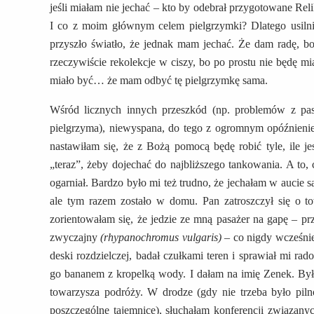
jeśli miałam nie jechać – kto by odebrał przygotowane Rel
I co z moim głównym celem pielgrzymki? Dlatego usilni
przyszło światło, że jednak mam jechać. Że dam radę, b
rzeczywiście rekolekcje w ciszy, bo po prostu nie będę mi
miało być… że mam odbyć tę pielgrzymkę sama.
Wśród licznych innych przeszkód (np. problemów z p
pielgrzyma), niewyspana, do tego z ogromnym opóźnieni
nastawiłam się, że z Bożą pomocą będę robić tyle, ile j
„teraz”, żeby dojechać do najbliższego tankowania. A to, 
ogarniał. Bardzo było mi też trudno, że jechałam w aucie 
ale tym razem zostało w domu. Pan zatroszczył się o t
zorientowałam się, że jedzie ze mną pasażer na gapę – 
zwyczajny
(rhypanochromus vulgaris)
– co nigdy wcześnie
deski rozdzielczej, badał czułkami teren i sprawiał mi r
go bananem z kropelką wody. I dałam na imię Zenek. Był
towarzysza podróży. W drodze (gdy nie trzeba było pil
poszczególne tajemnice), słuchałam konferencji związanych