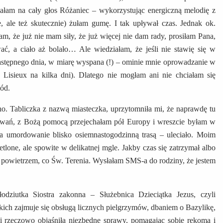
ewałam na cały głos Różaniec – wykorzystując energiczną melodię z
 ale też skutecznie) żułam gumę. I tak upływał czas. Jednak ok.
m, że już nie mam siły, że już więcej nie dam rady, prosiłam Pana,
ć, a ciało aż bolało… Ale wiedziałam, że jeśli nie stawię się w
stępnego dnia, w miarę wyspana (!) – ominie mnie oprowadzanie w
Lisieux na kilka dni). Dlatego nie mogłam ani nie chciałam się
zód.
o. Tabliczka z nazwą miasteczka, uprzytomniła mi, że naprawdę tu
towań, z Bożą pomocą przejechałam pół Europy i wreszcie byłam w
 a umordowanie blisko osiemnastogodzinną trasą – uleciało. Moim
tlone, ale spowite w delikatnej mgle. Jakby czas się zatrzymał albo
m powietrzem, co Św. Terenia. Wysłałam SMS-a do rodziny, że jestem
ziutka Siostra zakonna – Służebnica Dzieciątka Jezus, czyli
ich zajmuje się obsługą licznych pielgrzymów, dbaniem o Bazylikę,
i rzeczowo objaśniła niezbędne sprawy, pomagając sobie rękoma i