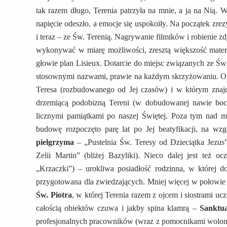
tak razem długo, Terenia patrzyła na mnie, a ja na Nią.
napięcie odeszło, a emocje się uspokoiły. Na początek zre
i teraz – ze Św. Terenią. Nagrywanie filmików i robienie 
wykonywać w miarę możliwości, zresztą większość mater
głowie plan Lisieux. Dotarcie do miejsc związanych ze Św
stosownymi nazwami, prawie na każdym skrzyżowaniu. O
Teresa (rozbudowanego od Jej czasów) i w którym znajdu
drzemiącą podobizną Tereni (w dobudowanej nawie boc
licznymi pamiątkami po naszej Świętej. Poza tym nad m
budowę rozpoczęto parę lat po Jej beatyfikacji, na wz
pielgrzyma
– „Pustelnia Św. Teresy od Dzieciątka Jezus
Zelii Martin” (bliżej Bazyliki). Nieco dalej jest też o
„Krzaczki”) – urokliwa posiadłość rodzinna, w której do
przygotowana dla zwiedzających. Mniej więcej w połowie 
Św. Piotra
, w której Terenia razem z ojcem i siostrami u
całością obiektów czuwa i jakby spina klamrą –
Sanktu
profesjonalnych pracowników (wraz z pomocnikami wolonta