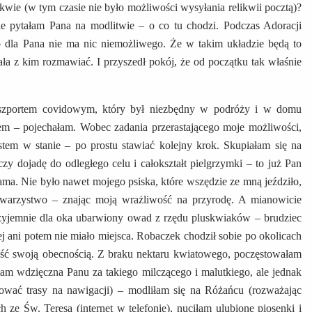
ikwie (w tym czasie nie było możliwości wysyłania relikwii pocztą)?
e pytałam Pana na modlitwie – o co tu chodzi. Podczas Adoracji
o dla Pana nie ma nic niemożliwego. Że w takim układzie będą to
ała z kim rozmawiać. I przyszedł pokój, że od początku tak właśnie
aszportem covidowym, który był niezbędny w podróży i w domu
em – pojechałam. Wobec zadania przerastającego moje możliwości,
estem w stanie – po prostu stawiać kolejny krok. Skupiałam się na
czy dojadę do odległego celu i całokształt pielgrzymki – to już Pan
sama. Nie było nawet mojego psiska, które wszędzie ze mną jeździło,
owarzystwo – znając moją wrażliwość na przyrodę. A mianowicie
przyjemnie dla oka ubarwiony owad z rzędu pluskwiaków – brudziec
j ani potem nie miało miejsca. Robaczek chodził sobie po okolicach
adość swoją obecnością. Z braku nektaru kwiatowego, poczęstowałam
am wdzięczna Panu za takiego milczącego i malutkiego, ale jednak
nować trasy na nawigacji) – modliłam się na Różańcu (rozważając
 ze Św. Teresą (internet w telefonie), nuciłam ulubione piosenki i