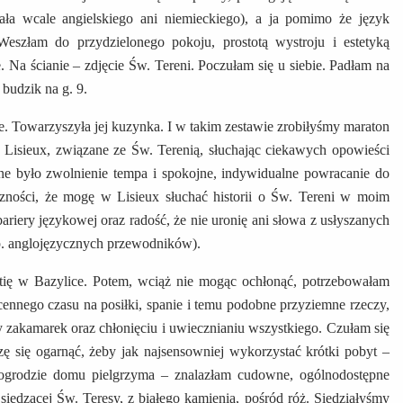
ała wcale angielskiego ani niemieckiego), a ja pomimo że język
eszłam do przydzielonego pokoju, prostotą wystroju i estetyką
Na ścianie – zdjęcie Św. Tereni. Poczułam się u siebie. Padłam na
 budzik na g. 9.
e. Towarzyszyła jej kuzynka. I w takim zestawie zrobiłyśmy maraton
 Lisieux, związane ze Św. Terenią, słuchając ciekawych opowieści
ne było zwolnienie tempa i spokojne, indywidualne powracanie do
ności, że mogę w Lisieux słuchać historii o Św. Tereni w moim
riery językowej oraz radość, że nie uronię ani słowa z usłyszanych
p. anglojęzycznych przewodników).
stię w Bazylice. Potem, wciąż nie mogąc ochłonąć, potrzebowałam
ennego czasu na posiłki, spanie i temu podobne przyziemne rzeczy,
y zakamarek oraz chłonięciu i uwiecznianiu wszystkiego. Czułam się
zę się ogarnąć, żeby jak najsensowniej wykorzystać krótki pobyt –
w ogrodzie domu pielgrzyma – znalazłam cudowne, ogólnodostępne
 siedzącej Św. Teresy, z białego kamienia, pośród róż. Siedziałyśmy