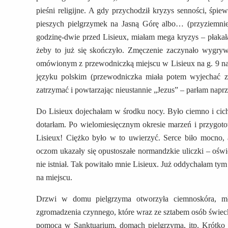
pieśni religijne. A gdy przychodził kryzys senności, śpi
pieszych pielgrzymek na Jasną Górę albo… (przyziemnie,
godzinę-dwie przed Lisieux, miałam mega kryzys – płakała
żeby to już się skończyło. Zmęczenie zaczynało wygrywa
omówionym z przewodniczką miejscu w Lisieux na g. 9 na
języku polskim (przewodniczka miała potem wyjechać z 
zatrzymać i powtarzając nieustannie „Jezus” – parłam napr
Do Lisieux dojechałam w środku nocy. Było ciemno i cich
dotarłam. Po wielomiesięcznym okresie marzeń i przygo
Lisieux! Ciężko było w to uwierzyć. Serce biło mocno,
oczom ukazały się opustoszałe normandzkie uliczki – oświe
nie istniał. Tak powitało mnie Lisieux. Już oddychałam ty
na miejscu.
Drzwi w domu pielgrzyma otworzyła ciemnoskóra, młod
zgromadzenia czynnego, które wraz ze sztabem osób świeck
pomocą w Sanktuarium, domach pielgrzyma, itp. Krótko 