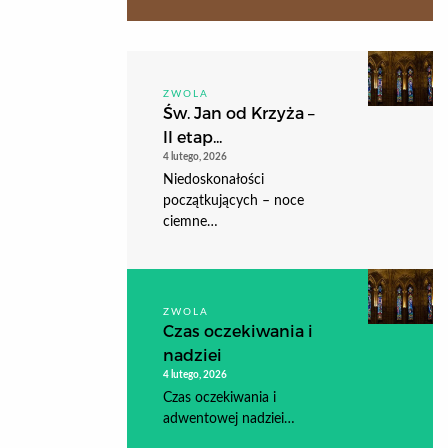
ZWOLA
Św. Jan od Krzyża –
II etap...
4 lutego, 2026
Niedoskonałości
początkujących – noce
ciemne…
ZWOLA
Czas oczekiwania i
nadziei
4 lutego, 2026
Czas oczekiwania i
adwentowej nadziei…