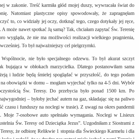
onej w zakonie. Treść karmiła głód mojej duszy, wywracała świat do
onię. Natomiast plastyczne opisy spowodowały, że zapragnęłam
zyć to, co widziały jej oczy, dotknąć tego, czego dotykały jej ręce,
. A może nawet spotkać Ją samą? Tak, chciałam zapytać Św. Terenię
ro wygląda, że nie ma możliwości realizacji wielkiego pragnienia,
wcześniej. To był najważniejszy cel pielgrzymki.
Wspólnocie, nie było specjalnego odzewu. To był akurat szczyt
ak bujająca w obłokach marzycielka. Dlatego postanowiłam sama
elżeją i ludzie będą śmielej spoglądać w przyszłość, do tego podam
u na obowiązki w domu – mogłam wyjechać tylko na 4-5 dni. Wybór
oczystością Św. Teresy. Do przebycia było ponad 1500 km. Po
 najwygodniej – byłoby jechać autem na gaz, składając się na paliwo
ść czasu i funduszy na noclegi w trasie). Z uwagi na okres pandemii
na. Moje 7-osobowe auto spełniało wymagania. Noclegi w Lisieux
telnia Św. Teresy od Dzieciątka Jezus”. Uzgodniłam z Siostrami z
eresy, że odbiorę Relikwie 1 stopnia dla Świeckiego Karmelu i dla