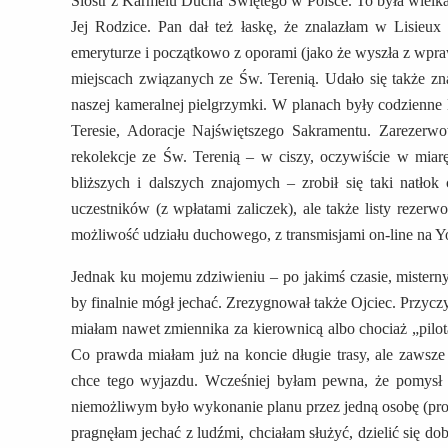
Sióstr z Karmelu Ducha Świętego w Polsce. To była wielka 
Jej Rodzice. Pan dał też łaskę, że znalazłam w Lisieu
emeryturze i początkowo z oporami (jako że wyszła z wpra
miejscach związanych ze Św. Terenią. Udało się także 
naszej kameralnej pielgrzymki. W planach były codzienne 
Teresie, Adoracje Najświętszego Sakramentu. Zarezer
rekolekcje ze Św. Terenią – w ciszy, oczywiście w mia
bliższych i dalszych znajomych – zrobił się taki natłok
uczestników (z wpłatami zaliczek), ale także listy rezerw
możliwość udziału duchowego, z transmisjami on-line na 
Jednak ku mojemu zdziwieniu – po jakimś czasie, misterny 
by finalnie mógł jechać. Zrezygnował także Ojciec. Przyczy
miałam nawet zmiennika za kierownicą albo chociaż „pilot
Co prawda miałam już na koncie długie trasy, ale zawsz
chce tego wyjazdu. Wcześniej byłam pewna, że pomysł p
niemożliwym było wykonanie planu przez jedną osobę (prowa
pragnęłam jechać z ludźmi, chciałam służyć, dzielić się dob