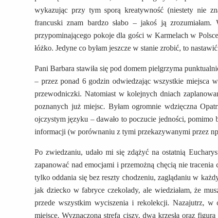
wykazując przy tym sporą kreatywność (niestety nie zn
francuski znam bardzo słabo – jakoś ją zrozumiałam. W
przypominającego pokoje dla gości w Karmelach w Polsce. 
łóżko. Jedyne co byłam jeszcze w stanie zrobić, to nastawić
Pani Barbara stawiła się pod domem pielgrzyma punktualni
– przez ponad 6 godzin odwiedzając wszystkie miejsca w
przewodniczki. Natomiast w kolejnych dniach zaplanowa
poznanych już miejsc. Byłam ogromnie wdzięczna Opatrz
ojczystym języku – dawało to poczucie jedności, pomimo ba
informacji (w porównaniu z tymi przekazywanymi przez n
Po zwiedzaniu, udało mi się zdążyć na ostatnią Euchary
zapanować nad emocjami i przemożną chęcią nie tracenia c
tylko oddania się bez reszty chodzeniu, zaglądaniu w każd
jak dziecko w fabryce czekolady, ale wiedziałam, że mus
przede wszystkim wyciszenia i rekolekcji. Nazajutrz, 
miejsce. Wyznaczona strefa ciszy, dwa krzesła oraz figura