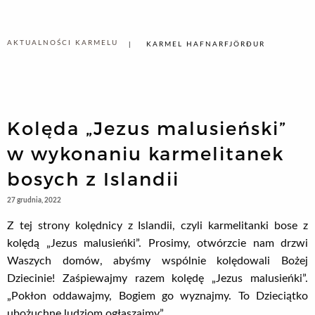
AKTUALNOŚCI KARMELU
KARMEL HAFNARFJÖRÐUR
Kolęda „Jezus malusieński”
w wykonaniu karmelitanek
bosych z Islandii
27 grudnia, 2022
Z tej strony kolędnicy z Islandii, czyli karmelitanki bose z
kolędą „Jezus malusieńki”. Prosimy, otwórzcie nam drzwi
Waszych domów, abyśmy wspólnie kolędowali Bożej
Dziecinie! Zaśpiewajmy razem kolędę „Jezus malusieńki”.
„Pokłon oddawajmy, Bogiem go wyznajmy. To Dzieciątko
ubożuchne ludziom ogłaszajmy”.