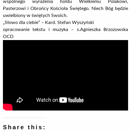
wspólnego wyrażenia hołdu Wielkiemu Polakowi,
Pasterzowi i Obrońcy Kościoła Świętego. Niech Bóg będzie
uwielbiony w świętych Swoich.
„Słowo dla ciebie” – Kard. Stefan Wyszyński
opracowanie tekstu i muzyka – s.Agnieszka Brzozowska
OCD
Share this: