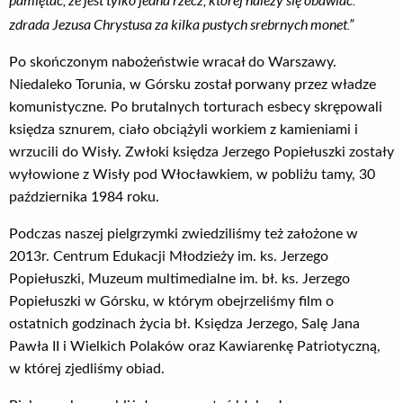
zdrada Jezusa Chrystusa za kilka pustych srebrnych monet.”
Po skończonym nabożeństwie wracał do Warszawy.
Niedaleko Torunia, w Górsku został porwany przez władze
komunistyczne. Po brutalnych torturach esbecy skrępowali
księdza sznurem, ciało obciążyli workiem z kamieniami i
wrzucili do Wisły. Zwłoki księdza Jerzego Popiełuszki zostały
wyłowione z Wisły pod Włocławkiem, w pobliżu tamy, 30
października 1984 roku.
Podczas naszej pielgrzymki zwiedziliśmy też założone w
2013r. Centrum Edukacji Młodzieży im. ks. Jerzego
Popiełuszki, Muzeum multimedialne im. bł. ks. Jerzego
Popiełuszki w Górsku, w którym obejrzeliśmy film o
ostatnich godzinach życia bł. Księdza Jerzego, Salę Jana
Pawła II i Wielkich Polaków oraz Kawiarenkę Patriotyczną,
w której zjedliśmy obiad.