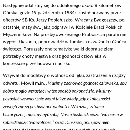
Następnie udaliśmy się do oddalonego około 8 kilometrów
Górska, gdzie 19 października 1984r. został porwany przez
oficerów SB Ks. Jerzy Popiełuszko. Wracał z Bydgoszczy, po
ostatniej mszy św., jaką odprawił w Kościele Braci Polskich
Męczenników. Na prośbę ówczesnego Proboszcza parafii nie
wygłosił kazania, poprowadził natomiast rozważania różańca
świętego. Poruszały one tematykę walki dobra ze złem,
potrzeby cnoty męstwa oraz godności człowieka w
kontekście prześladowań i ucisku.
Wzywał do modlitwy o wolność od lęku, zastraszenia i żądzy
„Musimy zachować godność człowieka, aby
odwetu. Mówił m.in.
dobro mogło wzrastać i w ten sposób pokonać zło. Musimy
pozostać wewnętrznie wolni także wtedy, gdy okoliczności
zewnętrzne są pozbawione wolności. W każdej sytuacji
historycznej musimy być sobą. Nasze boskie dziedzictwo niesie w
sobie dziedzictwo wolności”
„Chrześcijanin powinien
oraz
pamiętać, że jest tylko jedna rzecz, której należy się obawiać: