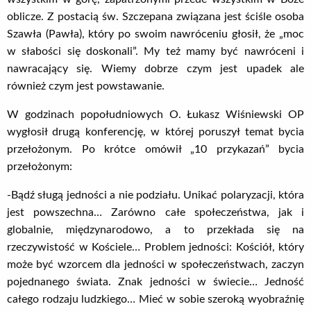
oblicze. Z postacią św. Szczepana związana jest ściśle osoba
Szawła (Pawła), który po swoim nawróceniu głosił, że „moc
w słabości się doskonali”. My też mamy być nawróceni i
nawracający się. Wiemy dobrze czym jest upadek ale
również czym jest powstawanie.
W godzinach popołudniowych O. Łukasz Wiśniewski OP
wygłosił drugą konferencję, w której poruszył temat bycia
przełożonym. Po krótce omówił „10 przykazań” bycia
przełożonym:
-Bądź sługą jedności a nie podziału. Unikać polaryzacji, która
jest powszechna… Zarówno całe społeczeństwa, jak i
globalnie, międzynarodowo, a to przekłada się na
rzeczywistość w Kościele… Problem jedności: Kościół, który
może być wzorcem dla jedności w społeczeństwach, zaczyn
pojednanego świata. Znak jedności w świecie… Jedność
całego rodzaju ludzkiego… Mieć w sobie szeroką wyobraźnię