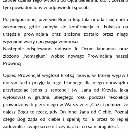
zatwierdzenia tego wyboru od Ojca Generała, który został o
tym powiadomiony w odpowiedni sposób.
Po półgodzinnej przerwie Bracia kapitularni udali się chóru
zakonnego, gdzie odbyła się konfirmacja o. Łukasza na
urzędzie prowincjała oraz złożone zostało przez niego
wyznanie wiary i przysięga wierności.
Następnie odśpiewano radosne Te Deum laudamus oraz
złożono „homagium” wobec nowego Prowincjała naszej
Prowincji.
Ojciec Prowincjał wygłosił krótką mowę, w której wyjawił
motyw faktu przyjęcia tego trudnego dla niego obowiązku
przytaczając jedną z sentencji św. Jana od Krzyża, jaką
wylosował w grudniu ubiegłego roku podczas rekolekcji
prowadzonych przez niego w Warszawie: „Cóż ci pomoże, że
dajesz Bogu tę rzecz, gdy On innej żąda od Ciebie. Poznaj
czego Bóg żąda od ciebie i spełnij to, a przez to lepiej
zadowolisz swoje serce niż czyniąc to, co sam pragniesz”.