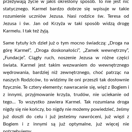
przeżywają życie w jakiś określony sposób. To nie jest nic
statycznego. Karmel bardzo dobrze się wpisuje w takie
rozumienie uczniów Jezusa. Nasi rodzice św. Teresa od
Jezusa i św. Jan od Krzyża w taki sposób widzą drogę
Karmelu. I tak też żyją.
Same tytuły ich dzieł już o tym mocno świadczą: „Droga na
górę Karmel”, „Droga doskonałości”, „Zamek wewnętrzny”,
„Fundacje”. Ciągły ruch, noszenie Jezusa w różne części
świata. Karmel jest takim wezwaniem do wewnętrznego
wędrowania, bardziej niż zewnętrznego, choć patrząc na
naszych Rodziców, to widzimy ile oni przeszli tak dosłownie
fizycznie. Te cztery elementy: nawracanie się, więź z Bogiem i
z innymi, przyjmowanie krzyża, trudów, nie uciekanie od
tego… To wszystko zawiera Karmel. Tak rozumiana droga
nigdy się nie kończy, bo nigdy nie możemy powiedzieć, żeśmy
już doszli do celu i już jesteśmy nawróceni, już więzi z
Bogiem i z innymi są już optymalne, już więcej nie
potrzebujemy.