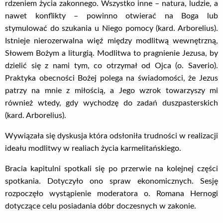
rdzeniem życia zakonnego. Wszystko inne – natura, ludzie, a
nawet konflikty – powinno otwierać na Boga lub
stymulować do szukania u Niego pomocy (kard. Arborelius).
Istnieje nierozerwalna więź między modlitwą wewnętrzną,
Słowem Bożym a liturgią. Modlitwa to pragnienie Jezusa, by
dzielić się z nami tym, co otrzymał od Ojca (o. Saverio).
Praktyka obecności Bożej polega na świadomości, że Jezus
patrzy na mnie z miłością, a Jego wzrok towarzyszy mi
również wtedy, gdy wychodzę do zadań duszpasterskich
(kard. Arborelius).
Wywiązała się dyskusja która odsłoniła trudności w realizacji
ideału modlitwy w realiach życia karmelitańskiego.
Bracia kapitulni spotkali się po przerwie na kolejnej części
spotkania. Dotyczyło ono spraw ekonomicznych. Sesję
rozpoczęło wystąpienie moderatora o. Romana Hernogi
dotyczące celu posiadania dóbr doczesnych w zakonie.