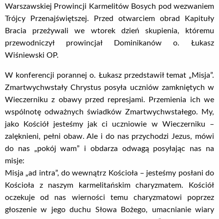
Warszawskiej Prowincji Karmelitów Bosych pod wezwaniem
Trójcy Przenajświętszej. Przed otwarciem obrad Kapituły
Bracia przeżywali we wtorek dzień skupienia, któremu
przewodniczył prowincjał Dominikanów o. Łukasz
Wiśniewski OP.
W konferencji porannej o. Łukasz przedstawił temat „Misja”.
Zmartwychwstały Chrystus posyła uczniów zamkniętych w
Wieczerniku z obawy przed represjami. Przemienia ich we
wspólnotę odważnych świadków Zmartwychwstałego. My,
jako Kościół jesteśmy jak ci uczniowie w Wieczerniku –
zalęknieni, pełni obaw. Ale i do nas przychodzi Jezus, mówi
do nas „pokój wam” i obdarza odwagą posyłając nas na
misje:
Misja „ad intra”, do wewnątrz Kościoła – jesteśmy posłani do
Kościoła z naszym karmelitańskim charyzmatem. Kościół
oczekuje od nas wierności temu charyzmatowi poprzez
głoszenie w jego duchu Słowa Bożego, umacnianie wiary