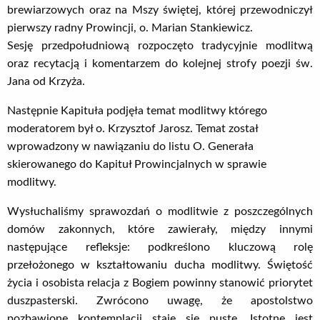
brewiarzowych oraz na Mszy świętej, której przewodniczył
pierwszy radny Prowincji, o. Marian Stankiewicz.
Sesję przedpołudniową rozpoczęto tradycyjnie modlitwą
oraz recytacją i komentarzem do kolejnej strofy poezji św.
Jana od Krzyża.
Następnie Kapituła podjęła temat modlitwy którego
moderatorem był o. Krzysztof Jarosz. Temat został
wprowadzony w nawiązaniu do listu O. Generała
skierowanego do Kapituł Prowincjalnych w sprawie
modlitwy.
Wysłuchaliśmy sprawozdań o modlitwie z poszczególnych
domów zakonnych, które zawierały, między innymi
następujące refleksje: podkreślono kluczową rolę
przełożonego w kształtowaniu ducha modlitwy. Świętość
życia i osobista relacja z Bogiem powinny stanowić priorytet
duszpasterski. Zwrócono uwagę, że apostolstwo
pozbawione kontemplacji staje się puste. Istotne jest