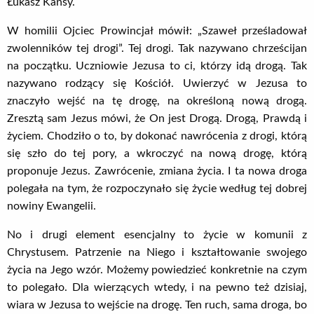
Łukasz Kansy.
W homilii Ojciec Prowincjał mówił: „Szaweł prześladował
zwolenników tej drogi”. Tej drogi. Tak nazywano chrześcijan
na początku. Uczniowie Jezusa to ci, którzy idą drogą. Tak
nazywano rodzący się Kościół. Uwierzyć w Jezusa to
znaczyło wejść na tę drogę, na określoną nową drogą.
Zresztą sam Jezus mówi, że On jest Drogą. Drogą, Prawdą i
życiem. Chodziło o to, by dokonać nawrócenia z drogi, którą
się szło do tej pory, a wkroczyć na nową drogę, którą
proponuje Jezus. Zawrócenie, zmiana życia. I ta nowa droga
polegała na tym, że rozpoczynało się życie według tej dobrej
nowiny Ewangelii.
No i drugi element esencjalny to życie w komunii z
Chrystusem. Patrzenie na Niego i kształtowanie swojego
życia na Jego wzór. Możemy powiedzieć konkretnie na czym
to polegało. Dla wierzących wtedy, i na pewno też dzisiaj,
wiara w Jezusa to wejście na drogę. Ten ruch, sama droga, bo