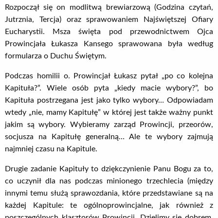
Rozpoczął się on modlitwą brewiarzową (Godzina czytań,
Jutrznia, Tercja) oraz sprawowaniem Najświętszej Ofiary
Eucharystii. Msza święta pod przewodnictwem Ojca
Prowincjała Łukasza Kansego sprawowana była według
formularza o Duchu Świętym.
Podczas homilii o. Prowincjał Łukasz pytał „po co kolejna
Kapituła?”. Wiele osób pyta „kiedy macie wybory?”, bo
Kapituła postrzegana jest jako tylko wybory… Odpowiadam
wtedy „nie, mamy Kapitułę” w której jest także ważny punkt
jakim są wybory. Wybieramy zarząd Prowincji, przeorów,
socjusza na Kapitułę generalną… Ale te wybory zajmują
najmniej czasu na Kapitule.
Drugie zadanie Kapituły to dziękczynienie Panu Bogu za to,
co uczynił dla nas podczas minionego trzechlecia (między
innymi temu służą sprawozdania, które przedstawiane są na
każdej Kapitule: te ogólnoprowincjalne, jak również z
poszczególnych klasztorów Prowincji. Dzielimy się dobrem,