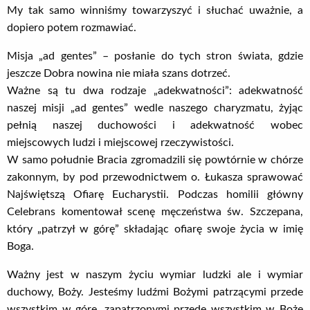
My tak samo winniśmy towarzyszyć i słuchać uważnie, a
dopiero potem rozmawiać.
Misja „ad gentes” – posłanie do tych stron świata, gdzie
jeszcze Dobra nowina nie miała szans dotrzeć.
Ważne są tu dwa rodzaje „adekwatności”: adekwatność
naszej misji „ad gentes” wedle naszego charyzmatu, żyjąc
pełnią naszej duchowości i adekwatność wobec
miejscowych ludzi i miejscowej rzeczywistości.
W samo południe Bracia zgromadzili się powtórnie w chórze
zakonnym, by pod przewodnictwem o. Łukasza sprawować
Najświętszą Ofiarę Eucharystii. Podczas homilii główny
Celebrans komentował scenę męczeństwa św. Szczepana,
który „patrzył w górę” składając ofiarę swoje życia w imię
Boga.
Ważny jest w naszym życiu wymiar ludzki ale i wymiar
duchowy, Boży. Jesteśmy ludźmi Bożymi patrzącymi przede
wszystkim w górę, zapatrzonymi przede wszystkim w Boże