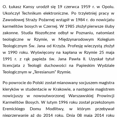
O. Łukasz Kansy urodził się 19 czerwca 1959 r. w Opolu.
Ukończył Technikum elektroniczne. Po trzyletniej pracy w
Zawodowej Straży Pożarnej wstąpił w 1984 r. do nowicjatu
karmelitów bosych w Czernej. W 1985 złożył pierwsze śluby
zakonne. Studia filozoficzne odbył w Poznaniu, natomiast
teologiczne w Rzymie, w Międzynarodowym Kolegium
Teologicznym Św. Jana od Krzyża. Profesję wieczystą złożył
w 1990 roku. Wyświęcony na kapłana w Rzymie 25 maja
1991 r. z rąk papieża św. Jana Pawła II. Uzyskał tytuł
licencjata z Teologii duchowości na Papieskim Wydziale
Teologicznym w „Teresianum” Rzymie.
Po powrocie do Polski został mianowany socjuszem magistra
kleryków w studentacie w Krakowie, a następnie magistrem
nowicjuszy w nowoutworzonej Warszawskiej Prowincji
Karmelitów Bosych. W lutym 1996 roku został przełożonym
Eremickiego Domu Modlitwy, w którym przebywał
nieprzerwanie aż do 2014 roku. Dnia 08 maja 2014 roku