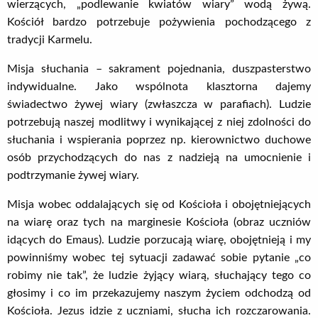
wierzących, „podlewanie kwiatów wiary” wodą żywą.
Kościół bardzo potrzebuje pożywienia pochodzącego z
tradycji Karmelu.
Misja słuchania – sakrament pojednania, duszpasterstwo
indywidualne. Jako wspólnota klasztorna dajemy
świadectwo żywej wiary (zwłaszcza w parafiach). Ludzie
potrzebują naszej modlitwy i wynikającej z niej zdolności do
słuchania i wspierania poprzez np. kierownictwo duchowe
osób przychodzących do nas z nadzieją na umocnienie i
podtrzymanie żywej wiary.
Misja wobec oddalających się od Kościoła i obojętniejących
na wiarę oraz tych na marginesie Kościoła (obraz uczniów
idących do Emaus). Ludzie porzucają wiarę, obojętnieją i my
powinniśmy wobec tej sytuacji zadawać sobie pytanie „co
robimy nie tak”, że ludzie żyjący wiarą, słuchający tego co
głosimy i co im przekazujemy naszym życiem odchodzą od
Kościoła. Jezus idzie z uczniami, słucha ich rozczarowania.