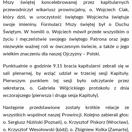
Mszy świętej koncelebrowanej przez kapitularnych
przewodniczył wikariusz prowincjalny, o. Wojciech Ciak,
który dziś, w uroczystość świętego Wojciecha świętuje
swoje imieniny. Formularz Mszy świętej był o Duchu
Świętym. W homilii o. Wojciech mówił przede wszystkim o
życiu i męczeństwie swojego świętego Patrona oraz jego
niezwykle ważnej roli w ówczesnym świecie, a także o jego
wielkim znaczeniu dla naszej Ojczyzny – Polski.
Punktualnie o godzinie 9.15 bracia kapitularni zebrali się w
sali plenarnej, by wziąć udział w trzeciej sesji Kapituły.
Pierwszym punktem tej sesji było odczytanie przez
sekretarza, o. Gabriela Wójcickiego protokołu z dnia
wczorajszego (pierwsza i druga sesja Kapituły).
Następnie przedstawione zostały krótkie relacje ze
wszystkich wspólnot naszej Prowincji. Kolejno zabierali głos:
o. Sergiusz Niziński (Poznań), o. Krzysztof Piskorz (Wrocław),
o. Krzysztof Wesołowski (Łódź), o. Zbigniew Kolka (Zamarte),