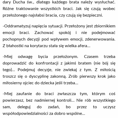
dary Ducha św., dlatego każdego brata należy wysłuchać.
Różne traktowanie wszystkich braci. Jak się czują wobec
przełożonego najsłabsi bracia, czy czują się bezpieczni.
-Oddramatyzuj napięcia sytuacji. Przełożony jest zbiornikiem
emocji braci. Zachować spokój i nie podejmować
pochopnych decyzji pod wpływem emocji, zdenerwowania.
Z błahostki na korytarzu stała się wielka afera…
-Miej odwagę bycia przełożonym. Czasem trzeba
doprowadzić do konfrontacji z jakimś bratem (nie bój się
tego)… Podejmuj decyzje, nie zwlekaj z tym. Z miłością
troszcz się o dyscyplinę zakonną. Zrób pierwszy krok jako
miłosierny ojciec do dziecka jeśli trzeba…
-Miej zaufanie do braci zwłaszcza tym, którym coś
powierzasz, bez nadmiernej kontroli… Nie rób wszystkiego
sam, deleguj do zadań, bo przez to uczysz
współodpowiedzialności za dobro wspólne…