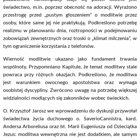
świadectwo, m.in. poprzez obecność na adoracji. Wyrażono
przestrogę przed „pustym głoszeniem” o modlitwie przez
osoby, które same jej nie praktykują. Podkreślono potrzebę
realizmu w planowaniu dnia, roztropności w podejmowaniu
zobowiązań zewnętrznych oraz troski o „klimat milczenia”, w
tym ograniczenie korzystania z telefonów.
Wierność modlitwie ukazano jako fundament trwania
wspólnoty. Przypomniano Kapitule, że temat modlitwy stale
powraca przy różnych okazjach. Podkreślono, że modlitwa
jest warunkiem owocnego apostolstwa oraz wymaga
osobistej dyscypliny. Zwrócono uwagę na potrzebę większej
widzialności modlących się zakonników wobec świeckich.
O. Krzysztof Jarosz we wprowadzeniu do dyskusji przywołał
świadectwa życia duchowego o. SaverioCannistra, kard.
Andersa Arboreliusa oraz bł. Marii Eugeniusza od Dzieciątka
Jezus: modlitwa wewnętrzna nie jest dodatkiem, ale samym