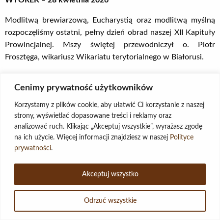
WTOREK – 28 kwietnia 2026
Modlitwą brewiarzową, Eucharystią oraz modlitwą myślną
rozpoczęliśmy ostatni, pełny dzień obrad naszej XII Kapituły
Prowincjalnej. Mszy świętej przewodniczył o. Piotr
Frosztęga, wikariusz Wikariatu terytorialnego w Białorusi.
Obrady rozpoczęto modlitwą oraz wprowadzeniem opartym
Cenimy prywatność użytkowników
na poezji św. Jana od Krzyża. Pierwszym punktem sesji
dziesiątej było spotkanie z reprezentacją Rady Prowincjalnej
Korzystamy z plików cookie, aby ułatwić Ci korzystanie z naszej
Świeckiego Zakonu Karmelitów Bosych (OCDS). Goście
strony, wyświetlać dopasowane treści i reklamy oraz
przedstawili sprawozdanie z działalności OCDS Prowincji
analizować ruch. Klikając „Akceptuj wszystkie”, wyrażasz zgodę
na ich użycie. Więcej informacji znajdziesz w naszej
Polityce
Warszawskiej za ostatnie trzechlecie oraz złożyli życzenia o.
prywatności
.
Prowincjałowi i wszystkim braciom.
Po krótkiej przerwie Kapituła zajęła się Statutami Wikariatu
Akceptuj wszystko
Regionalnego w Białorusi: Zagadnienie przedstawił o. Piotr
Frosztęga, wikariusz tegoż Wikariatu.
Odrzuć wszystkie
Po wprowadzeniu przez o. Prowincjała, zaprezentowano