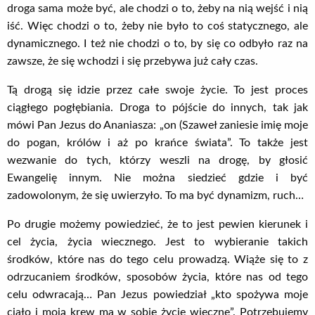
droga sama może być, ale chodzi o to, żeby na nią wejść i nią
iść. Więc chodzi o to, żeby nie było to coś statycznego, ale
dynamicznego. I też nie chodzi o to, by się co odbyło raz na
zawsze, że się wchodzi i się przebywa już cały czas.
Tą drogą się idzie przez całe swoje życie. To jest proces
ciągłego pogłębiania. Droga to pójście do innych, tak jak
mówi Pan Jezus do Ananiasza: „on (Szaweł zaniesie imię moje
do pogan, królów i aż po krańce świata”. To także jest
wezwanie do tych, którzy weszli na drogę, by głosić
Ewangelię innym. Nie można siedzieć gdzie i być
zadowolonym, że się uwierzyło. To ma być dynamizm, ruch…
Po drugie możemy powiedzieć, że to jest pewien kierunek i
cel życia, życia wiecznego. Jest to wybieranie takich
środków, które nas do tego celu prowadzą. Wiąże się to z
odrzucaniem środków, sposobów życia, które nas od tego
celu odwracają… Pan Jezus powiedział „kto spożywa moje
ciało i moją krew ma w sobie życie wieczne”. Potrzebujemy