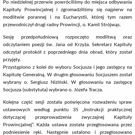
Po niedzielnej przerwie powróciliśmy do miejsca odbywania
Kapituły Prowincjalnej i zgromadziliśmy się najpierw na
modlitwie porannej i na Eucharystii, której tym razem
przewodniczył drugi radny Prowincji, o. Kamil Strójwąs.
Sesję przedpołudniową rozpoczęto modlitwą oraz
odczytaniem poezji św. Jana od Krzyża. Sekretarz Kapituły
odczytał protokół z poprzedniego dnia obrad, który został
przyjęty.
Przystąpiono z kolei do wyboru Socjusza i jego zastępcy na
Kapitułę Generalną. W drugim głosowaniu Socjuszem został
wybrany o. Sergiusz Niziński. W głosowaniu na zastępcę
Socjusza (substytuta) wybrano o. Józefa Tracza.
Kolejna część sesji została poświęcona rozważeniu spraw
ustawowych według punktu 35 „Instrukcji praktycznej
dotyczącej przeprowadzenia zwyczajnej Kapituły
Prowincjalnej”. Każda ustawa została przegłosowana przez
podniesienie ręki. Następnie ustalono i przegłosowano