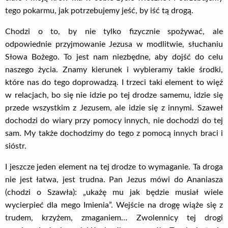
tego pokarmu, jak potrzebujemy jeść, by iść tą drogą.
Chodzi o to, by nie tylko fizycznie spożywać, ale
odpowiednie przyjmowanie Jezusa w modlitwie, słuchaniu
Słowa Bożego. To jest nam niezbędne, aby dojść do celu
naszego życia. Znamy kierunek i wybieramy takie środki,
które nas do tego doprowadzą. I trzeci taki element to więź
w relacjach, bo się nie idzie po tej drodze samemu, idzie się
przede wszystkim z Jezusem, ale idzie się z innymi. Szaweł
dochodzi do wiary przy pomocy innych, nie dochodzi do tej
sam. My także dochodzimy do tego z pomocą innych braci i
sióstr.
I jeszcze jeden element na tej drodze to wymaganie. Ta droga
nie jest łatwa, jest trudna. Pan Jezus mówi do Ananiasza
(chodzi o Szawła): „ukażę mu jak będzie musiał wiele
wycierpieć dla mego Imienia”. Wejście na drogę wiąże się z
trudem, krzyżem, zmaganiem… Zwolennicy tej drogi