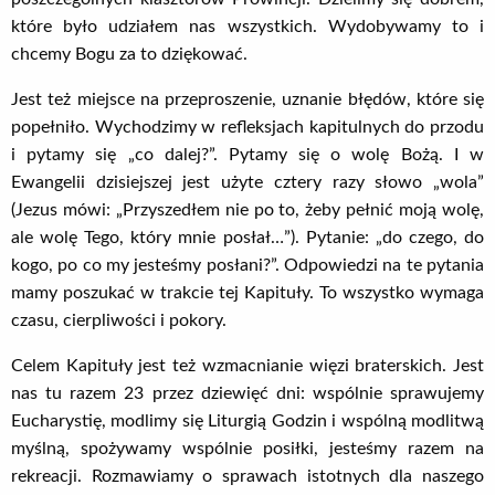
które było udziałem nas wszystkich. Wydobywamy to i
chcemy Bogu za to dziękować.
Jest też miejsce na przeproszenie, uznanie błędów, które się
popełniło. Wychodzimy w refleksjach kapitulnych do przodu
i pytamy się „co dalej?”. Pytamy się o wolę Bożą. I w
Ewangelii dzisiejszej jest użyte cztery razy słowo „wola”
(Jezus mówi: „Przyszedłem nie po to, żeby pełnić moją wolę,
ale wolę Tego, który mnie posłał…”). Pytanie: „do czego, do
kogo, po co my jesteśmy posłani?”. Odpowiedzi na te pytania
mamy poszukać w trakcie tej Kapituły. To wszystko wymaga
czasu, cierpliwości i pokory.
Celem Kapituły jest też wzmacnianie więzi braterskich. Jest
nas tu razem 23 przez dziewięć dni: wspólnie sprawujemy
Eucharystię, modlimy się Liturgią Godzin i wspólną modlitwą
myślną, spożywamy wspólnie posiłki, jesteśmy razem na
rekreacji. Rozmawiamy o sprawach istotnych dla naszego