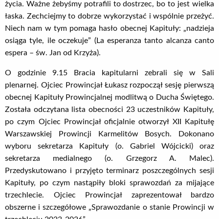
życia. Ważne żebyśmy potrafili to dostrzec, bo to jest wielka
łaska. Zechciejmy to dobrze wykorzystać i wspólnie przeżyć.
Niech nam w tym pomaga hasło obecnej Kapituły: „nadzieja
osiąga tyle, ile oczekuje” (La esperanza tanto alcanza canto
espera – św. Jan od Krzyża).
O godzinie 9.15 Bracia kapitularni zebrali się w Sali
plenarnej. Ojciec Prowincjał Łukasz rozpoczął sesję pierwszą
obecnej Kapituły Prowincjalnej modlitwą o Ducha Świętego.
Została odczytana lista obecności 23 uczestników Kapituły,
po czym Ojciec Prowincjał oficjalnie otworzył XII Kapitułę
Warszawskiej Prowincji Karmelitów Bosych. Dokonano
wyboru sekretarza Kapituły (o. Gabriel Wójcicki) oraz
sekretarza medialnego (o. Grzegorz A. Malec).
Przedyskutowano i przyjęto terminarz poszczególnych sesji
Kapituły, po czym nastąpiły bloki sprawozdań za mijające
trzechlecie. Ojciec Prowincjał zaprezentował bardzo
obszerne i szczegółowe „Sprawozdanie o stanie Prowincji w