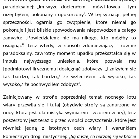
paradoksalnej: „Im wyżej docierałem – mówi łowca – tym
niżej byłem, pokonany i upokorzony”. W tej sytuacji, pełnej
sprzeczności, ogarnia go zwątpienie, które niemal go
pokonuje i jest bliskie spowodowania niepowodzenia całego
zamysłu: „Powiedziałem: nie ma nikogo, kto mógłby to
osiągnąć”. Lecz wtedy, w sposób zdumiewający i równie
paradoksalny, zawrotny moment upadku przekształca się w
impuls najwyższego uniesienia, które pozwala mu
[podmiotowi lirycznemu] dosięgnąć zdobyczy: „I zniżyłem się
tak bardzo, tak bardzo,/ że wzleciałem tak wysoko, tak
wysoko,/ że pochwyciłem zdobycz”.
Zainicjowany w strofie poprzedniej temat nocnego lotu
wiary przewija się i tutaj (obydwie strofy są zanurzone w
nocy, która jest dla mistyka wymiarem i wzorem wiary), lecz
poszerzony jest teraz o przeciwności oczyszczenia, które jest
również jedną z istotnych cech wiary i warunkiem
Są dusze, co nurzają się w błocie
koniecznym drogi mistycznej: „