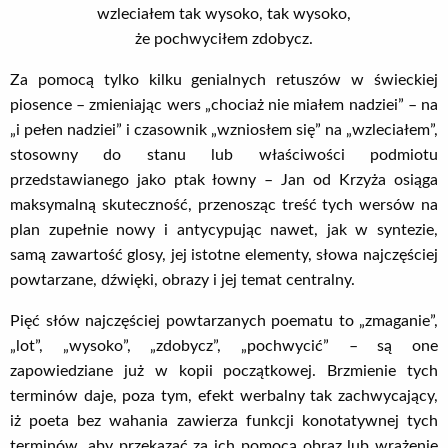
wzleciałem tak wysoko, tak wysoko,
że pochwyciłem zdobycz.
Za pomocą tylko kilku genialnych retuszów w świeckiej
piosence – zmieniając wers „chociaż nie miałem nadziei” – na
„i pełen nadziei” i czasownik „wzniosłem się” na „wzleciałem”,
stosowny do stanu lub właściwości podmiotu
przedstawianego jako ptak łowny – Jan od Krzyża osiąga
maksymalną skuteczność, przenosząc treść tych wersów na
plan zupełnie nowy i antycypując nawet, jak w syntezie,
samą zawartość glosy, jej istotne elementy, słowa najczęściej
powtarzane, dźwięki, obrazy i jej temat centralny.
Pięć słów najczęściej powtarzanych poematu to „zmaganie”,
„lot”, „wysoko”, „zdobycz”, „pochwycić” – są one
zapowiedziane już w kopii początkowej. Brzmienie tych
terminów daje, poza tym, efekt werbalny tak zachwycający,
iż poeta bez wahania zawierza funkcji konotatywnej tych
terminów, aby przekazać za ich pomocą obraz lub wrażenie