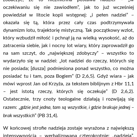
oczekiwaniu się nie zawiodłem”, jak to już wcześniej
powiedział w litocie kopii wstępnej: „i pełen nadziei” –
okazała się tą, która przez cały czas podtrzymywała
dynamizm lotu, trajektorię mistyczną. Tak początkowy wzlot,
który wzbudził miłość i pchnął ją na wielką wysokość, aż do
zatracenia siebie, jak i nocny lot wiary, który zaprowadził go
na sam szczyt, do „największej zdobyczy” – wszystko to
wydarzyło się w nadziei: „lot nadziei do rzeczy, których się
nie posiada; [dusza] podniesiona ponad wszystko, co można
posiadać tu i tam, poza Bogiem” (D 2,6,5). Gdyż wiara – jak
mówi wprost Jan od Krzyża, za tekstem biblijnym z Hbr 11,1
– jest istotą rzeczy, których się oczekuje” (D 2,6,2).
Ostatecznie, trzy cnoty teologalne działają i rozwijają się
gdzie jest jedna, tam są wszystkie, i gdzie brakuje jednej –
razem: „
brak wszystkich
” (PB 31,4).
W końcowej strofie nadzieja zostaje wyrażona z największą
intensywnością – werbalizowana czterokrotnie: „nadzieja”,