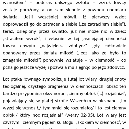
wznosiłem” – podczas dalszego wzlotu – wzrok łowcy
zostaje porażony, a on sam ślepnie z powodu nadmiaru
światła. Jeśli wcześniej mówił, iż pierwszy wzlot
doprowadził go do zatracenia siebie („że zatraciłem siebie”),
teraz, oślepiony przez światło, już nie może nic widzieć:
„straciłem wzrok”; i właśnie w tej jaśniejącej ciemności
łowca chwyta „największą zdobycz”, gdy całkowicie
opanowany przez śmiałą miłość („lecz jako że było to
zmaganie miłości”) ponownie wzlatuje – w ciemność – co
pcha go jeszcze wyżej i pozwala mu sięgnąć po jego zdobycz.
Lot ptaka łownego symbolizuje tutaj lot wiary, drugiej cnoty
teologalnej, czystego pragnienia w ciemnościach; obraz ten
bardzo przypomina oksymoron „ciemny obłok (…) rozjaśniał”,
pojawiający się w piątej strofie Wszedłem w nieznane: „Im
wyżej się wznosił,/ tym mniej się rozumiało;/ i to jest ciemny
obłok,/ który noc rozjaśniał” (wersy 32-35). Lot wiary jest
czystym i ciemnym pędem ku Bogu, „skokiem w ciemność”, w