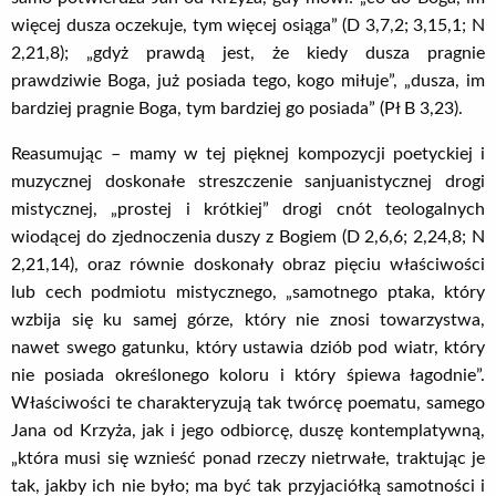
więcej dusza oczekuje, tym więcej osiąga” (D 3,7,2; 3,15,1; N
2,21,8); „gdyż prawdą jest, że kiedy dusza pragnie
prawdziwie Boga, już posiada tego, kogo miłuje”, „dusza, im
bardziej pragnie Boga, tym bardziej go posiada” (Pł B 3,23).
Reasumując – mamy w tej pięknej kompozycji poetyckiej i
muzycznej doskonałe streszczenie sanjuanistycznej drogi
mistycznej, „prostej i krótkiej” drogi cnót teologalnych
wiodącej do zjednoczenia duszy z Bogiem (D 2,6,6; 2,24,8; N
2,21,14), oraz równie doskonały obraz pięciu właściwości
lub cech podmiotu mistycznego, „samotnego ptaka, który
wzbija się ku samej górze, który nie znosi towarzystwa,
nawet swego gatunku, który ustawia dziób pod wiatr, który
nie posiada określonego koloru i który śpiewa łagodnie”.
Właściwości te charakteryzują tak twórcę poematu, samego
Jana od Krzyża, jak i jego odbiorcę, duszę kontemplatywną,
„która musi się wznieść ponad rzeczy nietrwałe, traktując je
tak, jakby ich nie było; ma być tak przyjaciółką samotności i