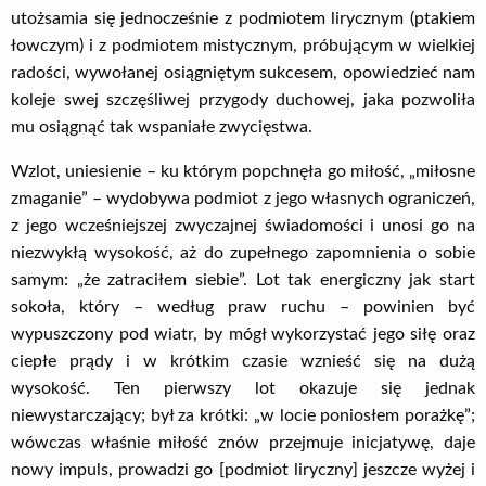
utożsamia się jednocześnie z podmiotem lirycznym (ptakiem
łowczym) i z podmiotem mistycznym, próbującym w wielkiej
radości, wywołanej osiągniętym sukcesem, opowiedzieć nam
koleje swej szczęśliwej przygody duchowej, jaka pozwoliła
mu osiągnąć tak wspaniałe zwycięstwa.
Wzlot, uniesienie – ku którym popchnęła go miłość, „miłosne
zmaganie” – wydobywa podmiot z jego własnych ograniczeń,
z jego wcześniejszej zwyczajnej świadomości i unosi go na
niezwykłą wysokość, aż do zupełnego zapomnienia o sobie
samym: „że zatraciłem siebie”. Lot tak energiczny jak start
sokoła, który – według praw ruchu – powinien być
wypuszczony pod wiatr, by mógł wykorzystać jego siłę oraz
ciepłe prądy i w krótkim czasie wznieść się na dużą
wysokość. Ten pierwszy lot okazuje się jednak
niewystarczający; był za krótki: „w locie poniosłem porażkę”;
wówczas właśnie miłość znów przejmuje inicjatywę, daje
nowy impuls, prowadzi go [podmiot liryczny] jeszcze wyżej i