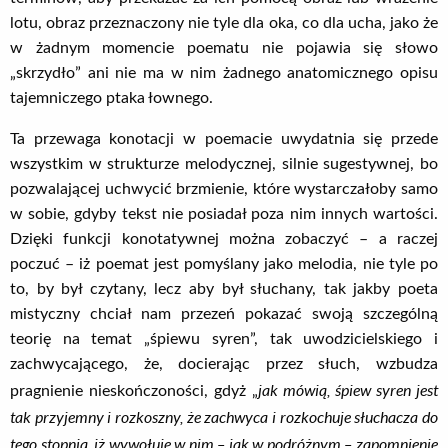
lotu, obraz przeznaczony nie tyle dla oka, co dla ucha, jako że
w żadnym momencie poematu nie pojawia się słowo
„skrzydło” ani nie ma w nim żadnego anatomicznego opisu
tajemniczego ptaka łownego.
Ta przewaga konotacji w poemacie uwydatnia się przede
wszystkim w strukturze melodycznej, silnie sugestywnej, bo
pozwalającej uchwycić brzmienie, które wystarczałoby samo
w sobie, gdyby tekst nie posiadał poza nim innych wartości.
Dzięki funkcji konotatywnej można zobaczyć – a raczej
poczuć – iż poemat jest pomyślany jako melodia, nie tyle po
to, by był czytany, lecz aby był słuchany, tak jakby poeta
mistyczny chciał nam przezeń pokazać swoją szczególną
teorię na temat „śpiewu syren”, tak uwodzicielskiego i
zachwycającego, że, docierając przez słuch, wzbudza
jak mówią, śpiew syren jest
pragnienie nieskończoności, gdyż „
tak przyjemny i rozkoszny, że zachwyca i rozkochuje słuchacza do
tego stopnia, iż wywołuje w nim – jak w podróżnym – zapomnienie