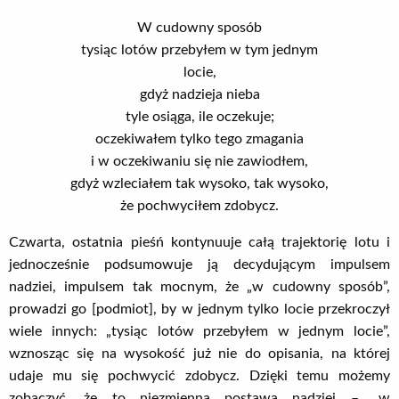
W cudowny sposób
tysiąc lotów przebyłem w tym jednym
locie,
gdyż nadzieja nieba
tyle osiąga, ile oczekuje;
oczekiwałem tylko tego zmagania
i w oczekiwaniu się nie zawiodłem,
gdyż wzleciałem tak wysoko, tak wysoko,
że pochwyciłem zdobycz.
Czwarta, ostatnia pieśń kontynuuje całą trajektorię lotu i
jednocześnie podsumowuje ją decydującym impulsem
nadziei, impulsem tak mocnym, że „w cudowny sposób”,
prowadzi go [podmiot], by w jednym tylko locie przekroczył
wiele innych: „tysiąc lotów przebyłem w jednym locie”,
wznosząc się na wysokość już nie do opisania, na której
udaje mu się pochwycić zdobycz. Dzięki temu możemy
zobaczyć, że to niezmienna postawa nadziei – „w