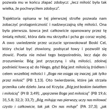
pozwala mu w końcu złapać zdobycz: „lecz miłość była tak
wielka, że pochwyciłem zdobycz”.
Trajektoria opisana w tej pierwszej strofie pozwala nam
zobaczyć protagoniczność i nadzwyczajną siłę miłości. Ona
była pierwsza. Łowca jest całkowicie opanowany przez tę
śmiałą miłość, która dała mu skrzydła i pcha go coraz wyżej.
A owo uwiedzenie przez uczucie sprowokował Boski Cel,
który chciał być złowiony, podsycał łowy i pozwolił się
złowić. Poeta nie mówi tego bezpośrednio, lecz daje do
zrozumienia: Bóg jest przyczyną i siłą miłości, zdolnej
podnieść łowcę aż do Niego, gdyż Bóg jest miłością źródłem i
Boga nie osiąga się inaczej, jak tylko
celem wszelkiej miłości i „
przez miłość
” (PB 1,13). Oto twierdzenie, które jak strzała
Bóg jest boskim światłem
przenika całe dzieło Jana od Krzyża: „
i miłością
spojrzenie Boga jest miłością
” (Pł B 3,49); „
” (PB 19,6;
Bóg, miłując nas pierwszy, uczy nas miłować
31,5.8; 32,3; 33,7); „
czysto i całkowicie, tak jak On nas miłuje
jak
” (PA 37,3); „