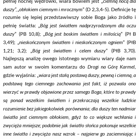
ciemną nocą dla
pełnię nocnej wędrówki, wiara bowiem jest „
duszy”, „obłokiem ciemnym i mrocznym
” (D 2,3,4-5). Definicje tę
rozumie się lepiej przedstawiwszy sobie Boga jako źródło i
Bóg jest światłem nadprzyrodzonym dla oczu
pełnię światła: „
duszy
Bóg jest boskim światłem i miłością
” (PB 10,8); „
” (Pł B
nieskończonym światłem i nieskończonym ogniem
3,49); „
” (PłB
Bóg jest światłem i celem duszy
1,21; 3,2); „
” (PłB 3,70).
Najlepszą analizę owego istotnego wymiaru wiary daje nam
Drogi na Górę Karmel
sam autor w swoim komentarzu do
,
wiara jest stałą postawą duszy, pewną i ciemną, a
gdzie wyjaśnia: „
podstawą tego ciemnego zachowania jest fakt, iż pozwala ono
wierzyć w prawdy objawione przez samego Boga, które to prawdy
są ponad wszelkim światłem i przekraczają wszelkie ludzkie
rozumienie bez jakiegokolwiek porównania; dla duszy ten nadmiar
światła jest ciemnym obłokiem, gdyż to co większe wchłania i
zwycięża mniejsze; podobnie jak światło słońca pokonuje wszelkie
inne światła i zwycięża nasz wzrok – najpierw go zaciemniając i