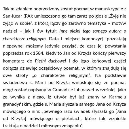
Takim zdaniem poprzedzony został poemat w manuskrypcie z
San-lucar (PA); umieszczono go tam zaraz po glosie „Żyję nie
żyjąc w sobie”, z którą łączy go zarówno tematyka – motyw
Inne pieśni tego samego autora o
nadziei – jak i ów tytuł:
charakterze religijnym.
Data i miejsce kompozycji pozostają
niepewne; możemy jedynie przyjąć, że czas jej powstania
poprzedza rok 1584, kiedy to Jan od Krzyża kończy pierwszy
Pieśni duchowej
komentarz do
i do jego końcowej części
dołącza dziewięcioczęściowy poemat, w którym znajdują się
owe strofy „o charakterze religijnym”. Na podstawie
świadectwa s. Marii od Krzyża wnioskuje się, że poemat
mógł zostać napisany w Granadzie lub nawet wcześniej, jako
że wynika z niego, iż utwór był już znany w Karmelu
granadyńskim, gdzie s. Maria słyszała samego Jana od Krzyża
mówiącego o nim: „pewnego razu świadek słyszała go [Jana
od Krzyża] mówiącego o pieśniach, które tak wzniośle
traktują o nadziei i miłosnym zmaganiu”.