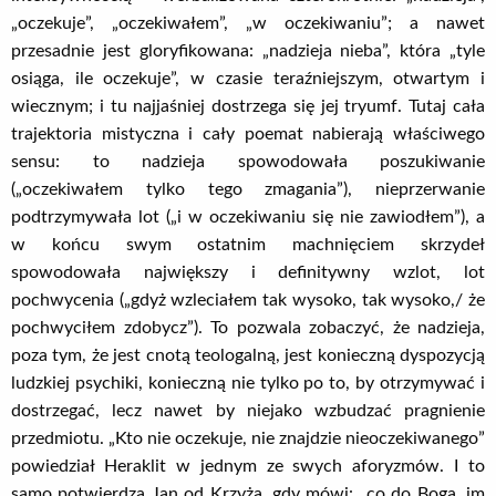
„oczekuje”, „oczekiwałem”, „w oczekiwaniu”; a nawet
przesadnie jest gloryfikowana: „nadzieja nieba”, która „tyle
osiąga, ile oczekuje”, w czasie teraźniejszym, otwartym i
wiecznym; i tu najjaśniej dostrzega się jej tryumf. Tutaj cała
trajektoria mistyczna i cały poemat nabierają właściwego
sensu: to nadzieja spowodowała poszukiwanie
(„oczekiwałem tylko tego zmagania”), nieprzerwanie
podtrzymywała lot („i w oczekiwaniu się nie zawiodłem”), a
w końcu swym ostatnim machnięciem skrzydeł
spowodowała największy i definitywny wzlot, lot
pochwycenia („gdyż wzleciałem tak wysoko, tak wysoko,/ że
pochwyciłem zdobycz”). To pozwala zobaczyć, że nadzieja,
poza tym, że jest cnotą teologalną, jest konieczną dyspozycją
ludzkiej psychiki, konieczną nie tylko po to, by otrzymywać i
dostrzegać, lecz nawet by niejako wzbudzać pragnienie
przedmiotu. „Kto nie oczekuje, nie znajdzie nieoczekiwanego”
powiedział Heraklit w jednym ze swych aforyzmów. I to
samo potwierdza Jan od Krzyża, gdy mówi: „co do Boga, im