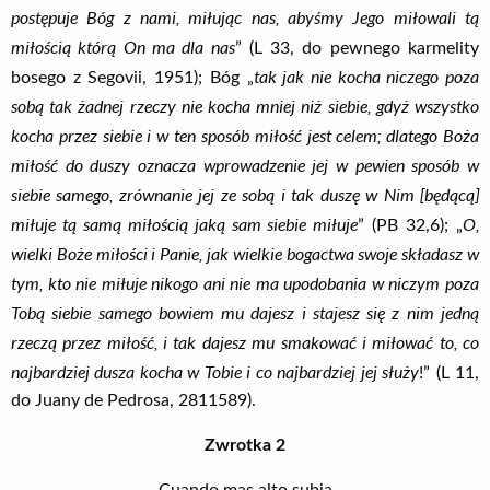
postępuje Bóg z nami, miłując nas, abyśmy Jego miłowali tą
miłością którą On ma dla nas
” (L 33, do pewnego karmelity
tak jak nie kocha niczego poza
bosego z Segovii, 1951); Bóg „
sobą tak żadnej rzeczy nie kocha mniej niż siebie, gdyż wszystko
kocha przez siebie i w ten sposób miłość jest celem; dlatego Boża
miłość do duszy oznacza wprowadzenie jej w pewien sposób w
siebie samego, zrównanie jej ze sobą i tak duszę w Nim [będącą]
miłuje tą samą miłością jaką sam siebie miłuje
O,
” (PB 32,6); „
wielki Boże miłości i Panie, jak wielkie bogactwa swoje składasz w
tym, kto nie miłuje nikogo ani nie ma upodobania w niczym poza
Tobą siebie samego bowiem mu dajesz i stajesz się z nim jedną
rzeczą przez miłość, i tak dajesz mu smakować i miłować to, co
najbardziej dusza kocha w Tobie i co najbardziej jej służy
!” (L 11,
do Juany de Pedrosa, 2811589).
Zwrotka 2