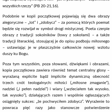
wszystkich rzeczy
” (PB 20-21,16).
Podobnie w kopii początkowej pojawiają się dwa obrazy
alegoryczne – „lot” i „zdobycz” – za pomocą których poemat
będzie się rozwijał w symbol drogi mistycznej. Poeta czerpie
obrazy z tradycji sokolników (łowy z sokołami) – a także
tradycji literackiej, stosującej je do opisu podboju miłosnego
– ustawiając je w płaszczyźnie całkowicie nowej: wzlotu
duszy ku Bogu.
Poza tym wszystkim, poza słowami, dźwiękami i obrazami,
kopia początkowa zawiera również temat centralny glosy –
wyrażaną explicite bądź implicite dynamiczną obecność
trzech cnót teologalnych: miłości („miłosne zmaganie”),
nadziei („i pełen nadziei”) i wiary („wzleciałem tak wysoko,
tak wysoko”), działających razem i wspólnie ogłaszających
osiągnięty sukces: „że pochwyciłem zdobycz”. Wyrażenie to
powraca pięć razy jako stanowcze potwierdzenie