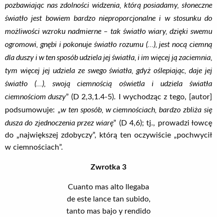
pozbawiając nas zdolności widzenia, którą posiadamy, słoneczne
światło jest bowiem bardzo nieproporcjonalne i w stosunku do
możliwości wzroku nadmierne – tak światło wiary, dzięki swemu
ogromowi, gnębi i pokonuje światło rozumu (…), jest nocą ciemną
dla duszy i w ten sposób udziela jej światła, i im więcej ją zaciemnia,
tym więcej jej udziela ze swego światła, gdyż oślepiając, daje jej
światło (…), swoją ciemnością oświetla i udziela światła
ciemnościom duszy
” (D 2,3,1.4-5). I wychodząc z tego, [autor]
w ten sposób, w ciemnościach, bardzo zbliża się
podsumowuje: „
dusza do zjednoczenia przez wiarę
” (D 4,6); tj., prowadzi łowcę
do „największej zdobyczy”, którą ten oczywiście „pochwycił
w ciemnościach”.
Zwrotka 3
Cuanto mas alto llegaba
de este lance tan subido,
tanto mas bajo y rendido