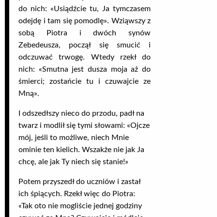
do nich: «Usiądźcie tu, Ja tymczasem
odejdę i tam się pomodlę». Wziąwszy z
sobą Piotra i dwóch synów
Zebedeusza, począł się smucić i
odczuwać trwogę. Wtedy rzekł do
nich: «Smutna jest dusza moja aż do
śmierci; zostańcie tu i czuwajcie ze
Mną».
I odszedłszy nieco do przodu, padł na
twarz i modlił się tymi słowami: «Ojcze
mój, jeśli to możliwe, niech Mnie
ominie ten kielich. Wszakże nie jak Ja
chcę, ale jak Ty niech się stanie!»
Potem przyszedł do uczniów i zastał
ich śpiących. Rzekł więc do Piotra:
«Tak oto nie mogliście jednej godziny