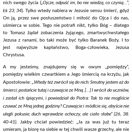
„Ojcze, odpuść im, bo nie wiedzą, co czynią…”;
nich swego życia (
Łk 23, 34
). Tylko wtedy nabiera w Jezusie sensu śmierć, gdyż
On ją, przez swe posłuszeństwo i miłość do Ojca i do nas,
uśmierca w sobie. Tego nie potrafi nikt, tylko Bóg – dlatego
to Tomasz żądał zobaczenia żyjącego, zmartwychwstałego
Jezusa z ranami, bo taki może być tylko Baranek Boży. I to
jest najwyższe kapłaństwo, Boga-człowieka, Jezusa
Chrystusa.
A my jesteśmy, znajdujemy się w owym „pomiędzy”,
pomiędzy wielkim czwartkiem a Jego śmiercią na krzyżu, jak
„.Wtedy też zwrócił się do nich: Smutny jestem aż do
Apostołowie:
śmierci; postańcie tutaj i czuwajcie ze Mną. […] I wrócił do uczniów,
i zastał ich śpiącymi, i powiedział do Piotra: Tak to nie mogliście
czuwać ze Mną jednej godziny? Czuwajcie i módlcie się, abyście nie
ulegli pokusie; duch wprawdzie ochoczy, ale ciało słabe” (26, 38.
40-41)
. Jakby chciał powiedzieć: „Ja za was już tu teraz
umieram, ja biorę na siebie w tej chwili wasze grzechy, ale nie