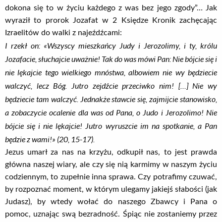
dokona się to w życiu każdego z was bez jego zgody”… Jak
wyraził to prorok Jozafat w 2 Księdze Kronik zachęcając
Izraelitów do walki z najeźdźcami:
I rzekł on: «Wszyscy mieszkańcy Judy i Jerozolimy, i ty, królu
Jozafacie, słuchajcie uważnie! Tak do was mówi Pan: Nie bójcie się i
nie lękajcie tego wielkiego mnóstwa, albowiem nie wy będziecie
walczyć, lecz Bóg. Jutro zejdźcie przeciwko nim! […] Nie wy
będziecie tam walczyć. Jednakże stawcie się, zajmijcie stanowisko,
a zobaczycie ocalenie dla was od Pana, o Judo i Jerozolimo! Nie
bójcie się i nie lękajcie! Jutro wyruszcie im na spotkanie, a Pan
będzie z wami!» (20, 15-17).
Jezus umarł za nas na krzyżu, odkupił nas, to jest prawda
główna naszej wiary, ale czy się nią karmimy w naszym życiu
codziennym, to zupełnie inna sprawa. Czy potrafimy czuwać,
by rozpoznać moment, w którym ulegamy jakiejś słabości (jak
Judasz), by wtedy wołać do naszego Zbawcy i Pana o
pomoc, uznając swą bezradność. Śpiąc nie zostaniemy przez