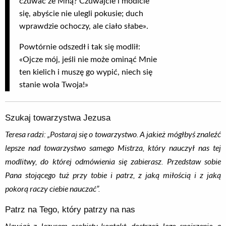
czuwać ze Mną? Czuwajcie i módlcie
się, abyście nie ulegli pokusie; duch
wprawdzie ochoczy, ale ciało słabe».
Powtórnie odszedł i tak się modlił:
«Ojcze mój, jeśli nie może ominąć Mnie
ten kielich i muszę go wypić, niech się
stanie wola Twoja!»
Szukaj towarzystwa Jezusa
Teresa radzi: „Postaraj się o towarzystwo. A jakież mógłbyś znaleźć
lepsze nad towarzystwo samego Mistrza, który nauczył nas tej
modlitwy, do której odmówienia się zabierasz. Przedstaw sobie
Pana stojącego tuż przy tobie i patrz, z jaką miłością i z jaką
pokorą raczy ciebie nauczać”.
Patrz na Tego, który patrzy na nas
Nawiąż z Jezusem osobisty kontakt, dostrzeż Jego spojrzenie, a