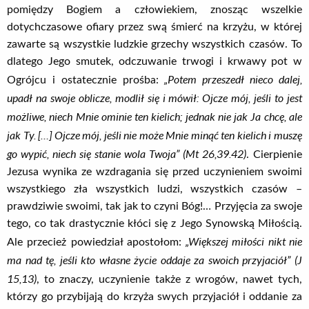
pomiędzy Bogiem a człowiekiem, znosząc wszelkie
dotychczasowe ofiary przez swą śmierć na krzyżu, w której
zawarte są wszystkie ludzkie grzechy wszystkich czasów. To
dlatego Jego smutek, odczuwanie trwogi i krwawy pot w
„Potem przeszedł nieco dalej,
Ogrójcu i ostatecznie prośba:
upadł na swoje oblicze, modlił się i mówił: Ojcze mój, jeśli to jest
możliwe, niech Mnie ominie ten kielich; jednak nie jak Ja chcę, ale
jak Ty. […] Ojcze mój, jeśli nie może Mnie minąć ten kielich i muszę
go wypić, niech się stanie wola Twoja” (Mt 26,39.42)
. Cierpienie
Jezusa wynika ze wzdragania się przed uczynieniem swoimi
wszystkiego zła wszystkich ludzi, wszystkich czasów –
prawdziwie swoimi, tak jak to czyni Bóg!… Przyjęcia za swoje
tego, co tak drastycznie kłóci się z Jego Synowską Miłością.
„Większej miłości nikt nie
Ale przecież powiedział apostołom:
ma nad tę, jeśli kto własne życie oddaje za swoich przyjaciół” (J
15,13)
, to znaczy, uczynienie także z wrogów, nawet tych,
którzy go przybijają do krzyża swych przyjaciół i oddanie za