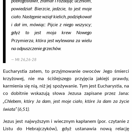
pobłogosławił, złamał i rozdając uczniom,
powiedział: Bierzcie, jedzcie, to jest moje
ciało. Następnie wziął kielich, podziękował
i dał im, mówiąc: Pijcie z niego wszyscy;
gdyż to jest moja krew Nowego
Przymierza, która jest wylewana za wielu
na odpuszczenie grzechów.
Mt 26,26-28
Eucharystia zatem, to przyjmowanie owoców Jego śmierci
krzyżowej, nie ma ściślejszego przyjęcia jakiejś prawdy,
karmienia się nią, niż jej spożywanie. Tym jest Eucharystia, na
co dobitnie wskazują słowa Jezusa zapisane przez Jana:
„Chlebem, który Ja dam, jest moje ciało, które Ja dam za życie
świata” (6,51).
Jezus jest najwyższym i wiecznym kapłanem (por. czytanie z
Listu do Hebrajczyków), gdyż ustanawia nową relację