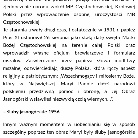
zjednoczenie narodu wokół MB Częstochowskiej, Królowej
Polski przez wprowadzenie osobnej uroczystości MB
Częstochowskiej.
Te starania trwały długi czas, i ostatecznie w 1931 r. papież
Pius XI ustanowił 26 sierpnia jako stałą datę święta Matki
Bożej Częstochowskiej na terenie całej Polski oraz
wprowadził własne oficjum brewiarzowe i formularz
mszalny. Zatwierdzone przez papieża słowa modlitwy
mszalnej odzwierciedlają duszę Polaka, która łączy aspekt
religijny z patriotycznym: „Wszechmogący i miłosierny Boże,
który w Najświętszej Maryi Pannie dałeś narodowi
polskiemu przedziwną pomoc i obronę, a Jej Obraz
Jasnogórski wsławiłeś niezwykłą czcią wiernych…”.
– śluby jasnogórskie 1956
Innym ważnym momentem w uobecnianiu się w sposób
szczególny poprzez ten obraz Maryi były śluby jasnogórskie