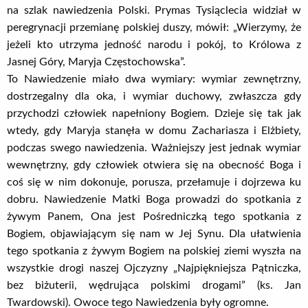
na szlak nawiedzenia Polski. Prymas Tysiąclecia widział w
peregrynacji przemianę polskiej duszy, mówił: „Wierzymy, że
jeżeli kto utrzyma jedność narodu i pokój, to Królowa z
Jasnej Góry, Maryja Częstochowska”.
To Nawiedzenie miało dwa wymiary: wymiar zewnętrzny,
dostrzegalny dla oka, i wymiar duchowy, zwłaszcza gdy
przychodzi człowiek napełniony Bogiem. Dzieje się tak jak
wtedy, gdy Maryja stanęła w domu Zachariasza i Elżbiety,
podczas swego nawiedzenia. Ważniejszy jest jednak wymiar
wewnętrzny, gdy człowiek otwiera się na obecność Boga i
coś się w nim dokonuje, porusza, przełamuje i dojrzewa ku
dobru. Nawiedzenie Matki Boga prowadzi do spotkania z
żywym Panem, Ona jest Pośredniczką tego spotkania z
Bogiem, objawiającym się nam w Jej Synu. Dla ułatwienia
tego spotkania z żywym Bogiem na polskiej ziemi wyszła na
wszystkie drogi naszej Ojczyzny „Najpiękniejsza Pątniczka,
bez biżuterii, wędrująca polskimi drogami” (ks. Jan
Twardowski). Owoce tego Nawiedzenia były ogromne.