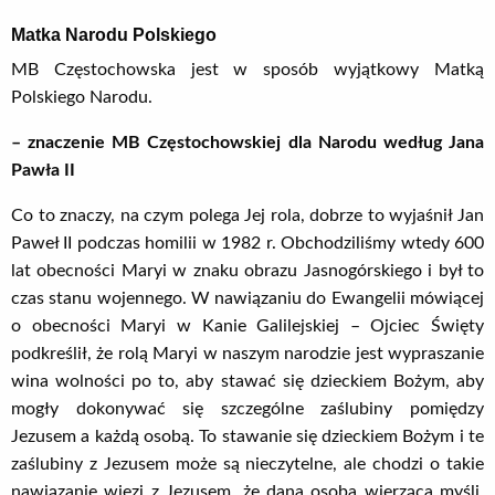
Matka Narodu Polskiego
MB Częstochowska jest w sposób wyjątkowy Matką
Polskiego Narodu.
– znaczenie MB Częstochowskiej dla Narodu według Jana
Pawła II
Co to znaczy, na czym polega Jej rola, dobrze to wyjaśnił Jan
Paweł II podczas homilii w 1982 r. Obchodziliśmy wtedy 600
lat obecności Maryi w znaku obrazu Jasnogórskiego i był to
czas stanu wojennego. W nawiązaniu do Ewangelii mówiącej
o obecności Maryi w Kanie Galilejskiej – Ojciec Święty
podkreślił, że rolą Maryi w naszym narodzie jest wypraszanie
wina wolności po to, aby stawać się dzieckiem Bożym, aby
mogły dokonywać się szczególne zaślubiny pomiędzy
Jezusem a każdą osobą. To stawanie się dzieckiem Bożym i te
zaślubiny z Jezusem może są nieczytelne, ale chodzi o takie
nawiązanie więzi z Jezusem, że dana osoba wierząca myśli,