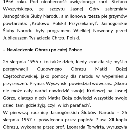
1956 roku. Pod nieobecność uwięzionego kard. Stefana
Wyszyńskiego, ze szczytu Jasnej Góry zabrzmiały
Jasnogórskie Śluby Narodu, a milionowa rzesza pielgrzymów
powtarzała: „Królowo Polski! Przyrzekamy!”. Jasnogórskie
Śluby Narodu były programem Wielkiej Nowenny przed
Jubileuszem Tysiąclecia Chrztu Polski.
– Nawiedzenie Obrazu po całej Polsce
26 sierpnia 1956 r. to także dzień, kiedy zrodziła się myśl o
peregrynacji Cudownego Obrazu Matki Bożej
Częstochowskiej, jako pomocy dla narodu w wypełnieniu
przyrzeczeń. Prymas Wyszyński powiedział wówczas: „Skoro
nie może cały naród nawiedzić swojej Królowej na Jasnej
Górze, dlatego niech Matka Boża odwiedzi wszystkie swoje
dzieci tam, gdzie żyją, czyli w ich parafiach”.
W pierwszą rocznicę Jasnogórskich Ślubów Narodu – 26
sierpnia 1957 r. poświęcona przez papieża Piusa XII kopia
Obrazu, wykonana przez prof. Leonarda Torwirta, wyruszyła