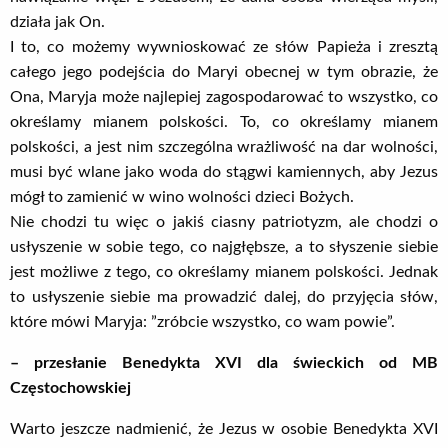
działa jak On.
I to, co możemy wywnioskować ze słów Papieża i zresztą
całego jego podejścia do Maryi obecnej w tym obrazie, że
Ona, Maryja może najlepiej zagospodarować to wszystko, co
określamy mianem polskości. To, co określamy mianem
polskości, a jest nim szczególna wrażliwość na dar wolności,
musi być wlane jako woda do stągwi kamiennych, aby Jezus
mógł to zamienić w wino wolności dzieci Bożych.
Nie chodzi tu więc o jakiś ciasny patriotyzm, ale chodzi o
usłyszenie w sobie tego, co najgłębsze, a to słyszenie siebie
jest możliwe z tego, co określamy mianem polskości. Jednak
to usłyszenie siebie ma prowadzić dalej, do przyjęcia słów,
które mówi Maryja: ”zróbcie wszystko, co wam powie”.
– przesłanie Benedykta XVI dla świeckich od MB
Częstochowskiej
Warto jeszcze nadmienić, że Jezus w osobie Benedykta XVI