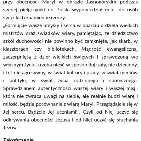
przy obecności Maryi w obrazie Jasnogórskim podczas
swojej pielgrzymki do Polski wypowiedział m.in. do osób
świeckich znamienne rzeczy:
„Formujcie wasze umysły i serca w oparciu o dzieła wielkich
mistrzów oraz świadków wiary, pamiętając, ze dziedzictwo
szkół duchowości nie powinno być zamknięte, jak skarb, w
klasztorach czy bibliotekach. Mądrość ewangeliczną,
zaczerpniętą z dzieł wielkich świętych i sprawdzoną we
własnym życiu, trzeba nieść w sposób dojrzały, nie dziecinny,
i też nie agresywny, w świat kultury i pracy, w świat mediów
i polityki, w świat życia rodzinnego i społecznego.
Sprawdzianem autentyczności waszej wiary i waszej misji,
która nie zwraca uwagi na siebie, ale realnie budzi wiarę i
miłość, będzie porównanie z wiarą Maryi. Przeglądajcie się w
Jej sercu. Bądźcie Jej uczniami!”. Czyli od Niej uczyć się
odkrywania obecności Jezusa i od Niej uczyć się słuchania
Jezusa.
Zakończenie