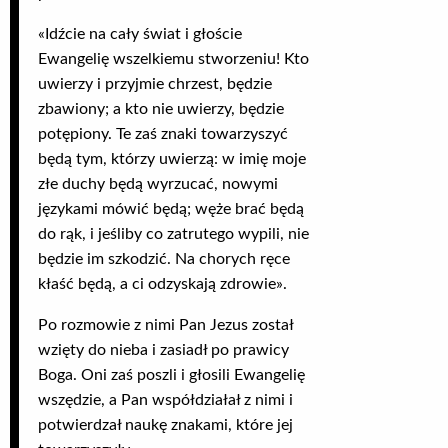
«Idźcie na cały świat i głoście
Ewangelię wszelkiemu stworzeniu! Kto
uwierzy i przyjmie chrzest, będzie
zbawiony; a kto nie uwierzy, będzie
potępiony. Te zaś znaki towarzyszyć
będą tym, którzy uwierzą: w imię moje
złe duchy będą wyrzucać, nowymi
językami mówić będą; węże brać będą
do rąk, i jeśliby co zatrutego wypili, nie
będzie im szkodzić. Na chorych ręce
kłaść będą, a ci odzyskają zdrowie».
Po rozmowie z nimi Pan Jezus został
wzięty do nieba i zasiadł po prawicy
Boga. Oni zaś poszli i głosili Ewangelię
wszędzie, a Pan współdziałał z nimi i
potwierdzał naukę znakami, które jej