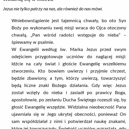
Jezus nie tylko patrzy na nas, ale również do nas mówi.
Wniebowstąpienie jest tajemnicą chwały, bo oto Syn
Boży po wykonaniu swej misji wraca do Ojca otoczony
chwałą. „Pan wśród radości wstępuje do nieba” –
śpiewamy w psalmie.
W Ewangelii według św. Marka Jezus przed swym
odejściem przygotowuje uczniów do naglącej misji:
Idźcie na cały świat i głoście Ewangelię wszelkiemu
stworzeniu. Kto bowiem uwierzy i przyjmie chrzest,
będzie zbawiony, a tym, którzy uwierzą, towarzyszyć
będą liczne znaki Bożego działania. Gdy więc Jezus
został wzięty do nieba i zasiadł po prawicy Boga,
apostołowie, po zesłaniu Ducha Świętego rozeszli się, by
głosić Ewangelię wszędzie. Widzialna nieobecność Pana
ujawniała się w Jego ukrytej obecności, ponieważ On
sam współdziałał z nimi i potwierdzał naukę znakami,
które jej towarzyszyły. Świętość uczniów wzrastała, gdy