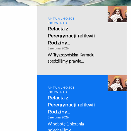
AKTUALNOŚCI
PROWINCJI
Relacja z
Peregrynacji relikwii
Rodziny...
5 sierpnia, 2026
W Tryszczyńskim Karmelu
spędziliśmy prawie…
AKTUALNOŚCI
PROWINCJI
Relacja z
Peregrynacji relikwii
Rodziny...
3 sierpnia, 2026
W sobotę 1 sierpnia
pojechaliśmy…