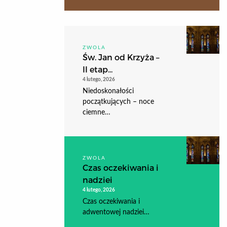
ZWOLA
Św. Jan od Krzyża –
II etap...
4 lutego, 2026
Niedoskonałości
początkujących – noce
ciemne…
ZWOLA
Czas oczekiwania i
nadziei
4 lutego, 2026
Czas oczekiwania i
adwentowej nadziei…