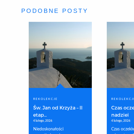
PODOBNE POSTY
REKOLEKCJE
REKOLEKCJ
Św. Jan od Krzyża – II
Czas ocze
etap...
nadziei
4 lutego, 2026
4 lutego, 2026
Niedoskonałości
Czas oczekiw