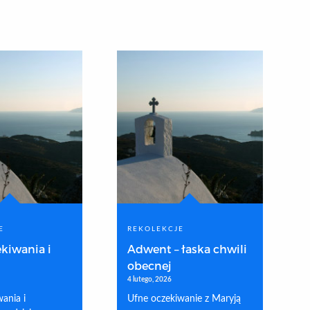
E
REKOLEKCJE
kiwania i
Adwent – łaska chwili
obecnej
4 lutego, 2026
ania i
Ufne oczekiwanie z Maryją