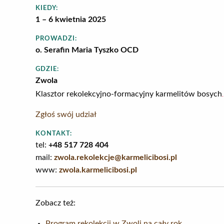
KIEDY:
1 – 6 kwietnia 2025
PROWADZI:
o. Serafin Maria Tyszko OCD
GDZIE:
Zwola
.
Klasztor rekolekcyjno-formacyjny karmelitów bosych
Zgłoś swój udział
KONTAKT:
tel:
+48 517 728 404
mail:
zwola.rekolekcje@karmelicibosi.pl
www:
zwola.karmelicibosi.pl
Zobacz też:
Program rekolekcji w Zwoli na cały rok