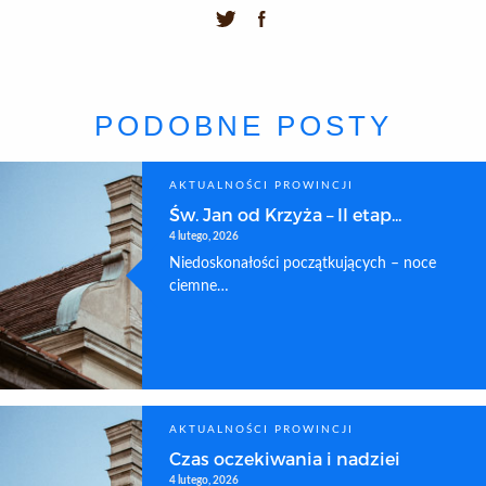
PODOBNE POSTY
AKTUALNOŚCI PROWINCJI
Św. Jan od Krzyża – II etap...
4 lutego, 2026
Niedoskonałości początkujących – noce
ciemne…
AKTUALNOŚCI PROWINCJI
Czas oczekiwania i nadziei
4 lutego, 2026