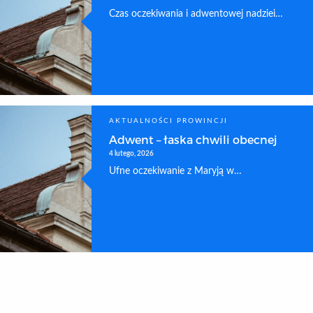
Czas oczekiwania i adwentowej nadziei…
AKTUALNOŚCI PROWINCJI
Adwent – łaska chwili obecnej
4 lutego, 2026
Ufne oczekiwanie z Maryją w…