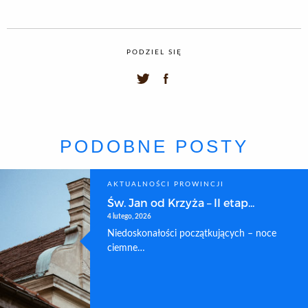
PODZIEL SIĘ
PODOBNE POSTY
AKTUALNOŚCI PROWINCJI
Św. Jan od Krzyża – II etap...
4 lutego, 2026
Niedoskonałości początkujących – noce
ciemne…