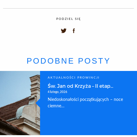
PODZIEL SIĘ
PODOBNE POSTY
AKTUALNOŚCI PROWINCJI
Św. Jan od Krzyża – II etap...
4 lutego, 2026
Niedoskonałości początkujących – noce
ciemne…