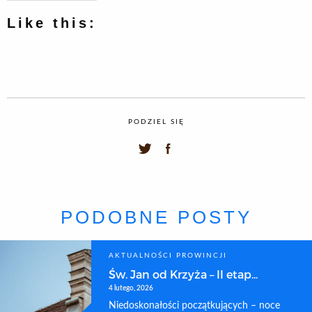
Like this:
PODZIEL SIĘ
PODOBNE POSTY
AKTUALNOŚCI PROWINCJI
Św. Jan od Krzyża – II etap...
4 lutego, 2026
Niedoskonałości początkujących – noce