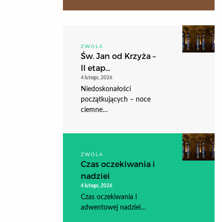
ZWOLA
Św. Jan od Krzyża –
II etap...
4 lutego, 2026
Niedoskonałości
początkujących – noce
ciemne…
ZWOLA
Czas oczekiwania i
nadziei
4 lutego, 2026
Czas oczekiwania i
adwentowej nadziei…