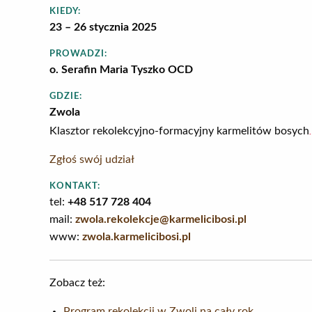
KIEDY:
23 – 26 stycznia 2025
PROWADZI:
o. Serafin Maria Tyszko OCD
GDZIE:
Zwola
.
Klasztor rekolekcyjno-formacyjny karmelitów bosych
Zgłoś swój udział
KONTAKT:
tel:
+48 517 728 404
mail:
zwola.rekolekcje@karmelicibosi.pl
www:
zwola.karmelicibosi.pl
Zobacz też:
Program rekolekcji w Zwoli na cały rok