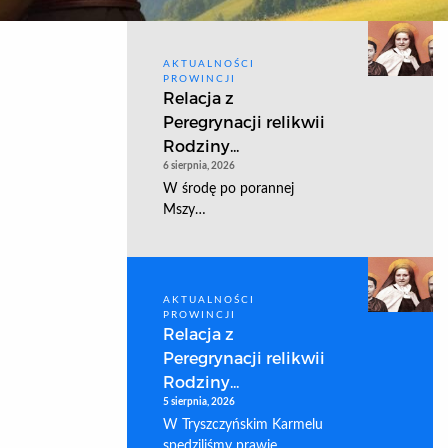
AKTUALNOŚCI
PROWINCJI
Relacja z
Peregrynacji relikwii
Rodziny...
6 sierpnia, 2026
W środę po porannej
Mszy…
AKTUALNOŚCI
PROWINCJI
Relacja z
Peregrynacji relikwii
Rodziny...
5 sierpnia, 2026
W Tryszczyńskim Karmelu
spędziliśmy prawie…