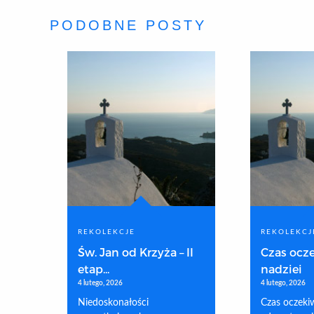
PODOBNE POSTY
REKOLEKCJE
REKOLEKCJ
Św. Jan od Krzyża – II
Czas ocze
etap...
nadziei
4 lutego, 2026
4 lutego, 2026
Niedoskonałości
Czas oczekiw