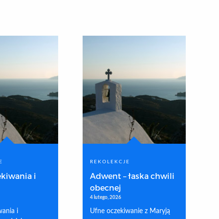
E
REKOLEKCJE
kiwania i
Adwent – łaska chwili
obecnej
4 lutego, 2026
ania i
Ufne oczekiwanie z Maryją