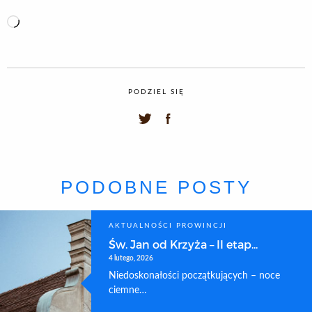
Loading…
PODZIEL SIĘ
PODOBNE POSTY
AKTUALNOŚCI PROWINCJI
Św. Jan od Krzyża – II etap...
4 lutego, 2026
Niedoskonałości początkujących – noce
ciemne…