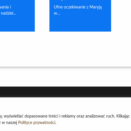
ania i
Ufne oczekiwanie z Maryją
 nadziei…
w…
ny, wyświetlać dopasowane treści i reklamy oraz analizować ruch. Klikając
sz w naszej
Polityce prywatności
.