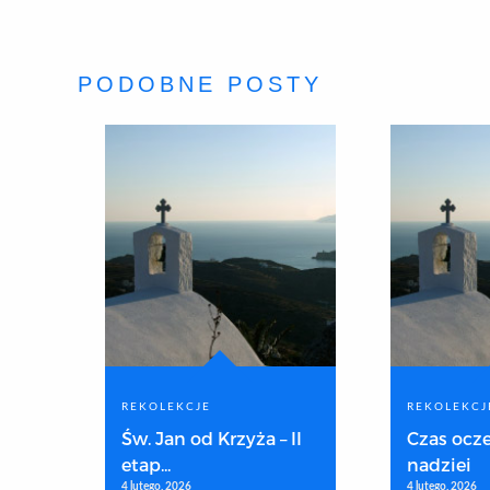
PODOBNE POSTY
REKOLEKCJE
REKOLEKCJ
Św. Jan od Krzyża – II
Czas ocze
etap...
nadziei
4 lutego, 2026
4 lutego, 2026