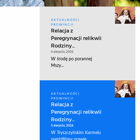
AKTUALNOŚCI
PROWINCJI
Relacja z
Peregrynacji relikwii
Rodziny...
6 sierpnia, 2026
W środę po porannej
Mszy…
AKTUALNOŚCI
PROWINCJI
Relacja z
Peregrynacji relikwii
Rodziny...
5 sierpnia, 2026
W Tryszczyńskim Karmelu
spędziliśmy prawie…