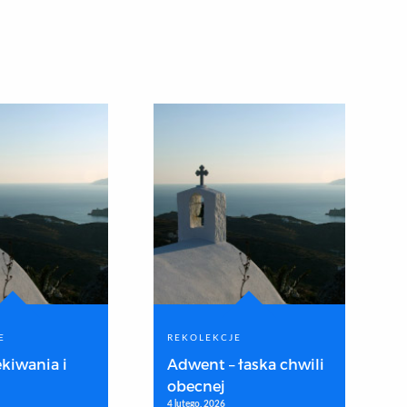
E
REKOLEKCJE
kiwania i
Adwent – łaska chwili
obecnej
4 lutego, 2026