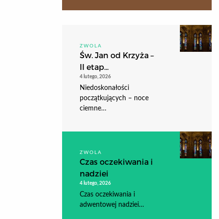
ZWOLA
Św. Jan od Krzyża –
II etap...
4 lutego, 2026
Niedoskonałości
początkujących – noce
ciemne…
ZWOLA
Czas oczekiwania i
nadziei
4 lutego, 2026
Czas oczekiwania i
adwentowej nadziei…