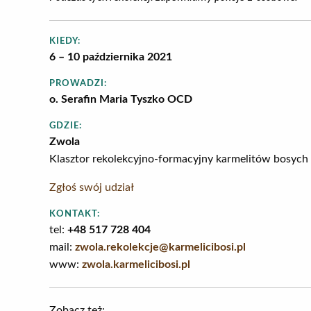
KIEDY:
6 – 10 października 2021
PROWADZI:
o. Serafin Maria Tyszko OCD
GDZIE:
Zwola
Klasztor rekolekcyjno-formacyjny karmelitów bosych
Zgłoś swój udział
KONTAKT:
tel:
+48 517 728 404
mail:
zwola.rekolekcje@karmelicibosi.pl
www:
zwola.karmelicibosi.pl
Zobacz też: