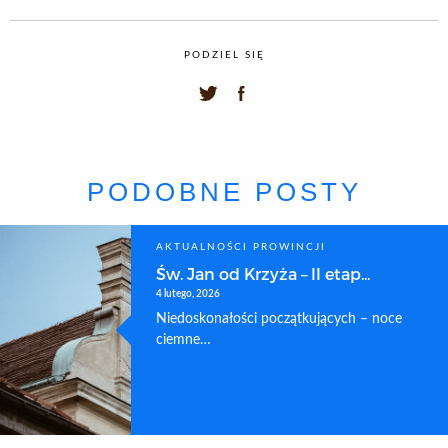
PODZIEL SIĘ
PODOBNE POSTY
AKTUALNOŚCI PROWINCJI
Św. Jan od Krzyża – II etap...
4 lutego, 2026
Niedoskonałości początkujących – noce
ciemne…