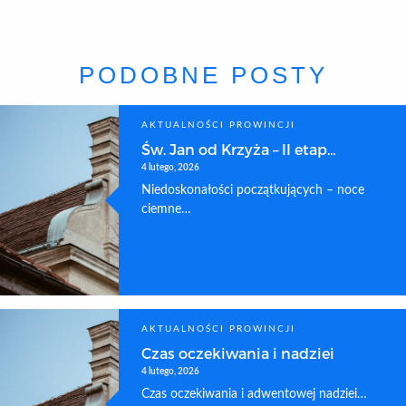
PODOBNE POSTY
AKTUALNOŚCI PROWINCJI
Św. Jan od Krzyża – II etap...
4 lutego, 2026
Niedoskonałości początkujących – noce
ciemne…
AKTUALNOŚCI PROWINCJI
Czas oczekiwania i nadziei
4 lutego, 2026
Czas oczekiwania i adwentowej nadziei…