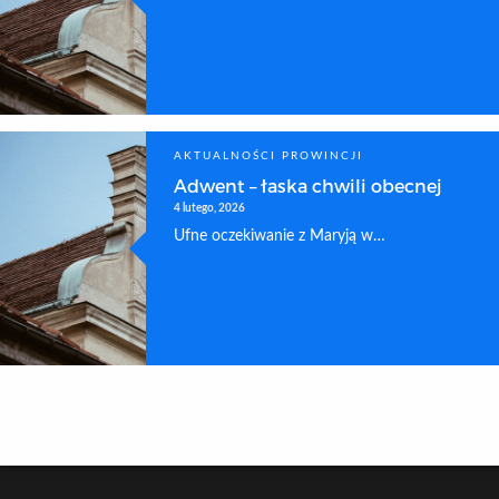
AKTUALNOŚCI PROWINCJI
Adwent – łaska chwili obecnej
4 lutego, 2026
Ufne oczekiwanie z Maryją w…