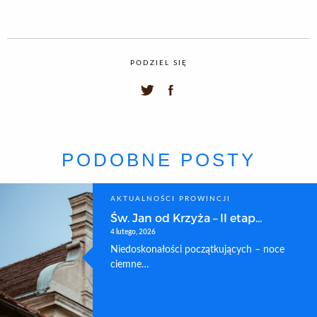
PODZIEL SIĘ
PODOBNE POSTY
AKTUALNOŚCI PROWINCJI
Św. Jan od Krzyża – II etap...
4 lutego, 2026
Niedoskonałości początkujących – noce
ciemne…