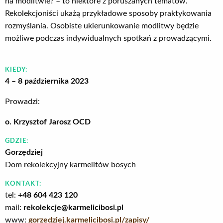
na modlitwie? – to niektóre z poruszanych tematów.
Rekolekcjoniści ukażą przykładowe sposoby praktykowania
rozmyślania. Osobiste ukierunkowanie modlitwy będzie
możliwe podczas indywidualnych spotkań z prowadzącymi.
KIEDY:
4 – 8 października 2023
Prowadzi:
o. Krzysztof Jarosz OCD
GDZIE:
Gorzędziej
Dom rekolekcyjny karmelitów bosych
KONTAKT:
tel:
+48 604 423 120
mail:
rekolekcje@karmelicibosi.pl
www:
gorzedziej.karmelicibosi.pl/zapisy/