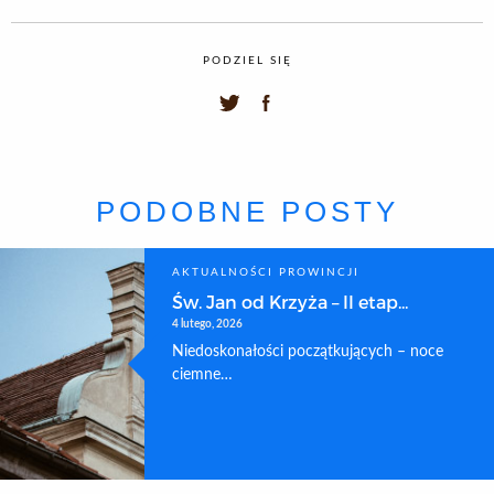
PODZIEL SIĘ
PODOBNE POSTY
AKTUALNOŚCI PROWINCJI
Św. Jan od Krzyża – II etap...
4 lutego, 2026
Niedoskonałości początkujących – noce
ciemne…