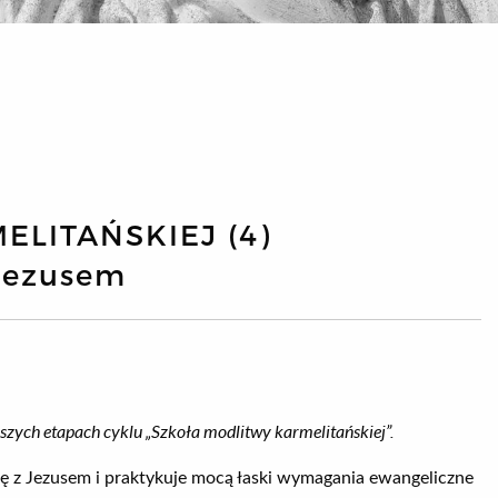
LITAŃSKIEJ (4)
 Jezusem
jszych etapach cyklu „Szkoła modlitwy karmelitańskiej”.
wę z Jezusem i praktykuje mocą łaski wymagania ewangeliczne