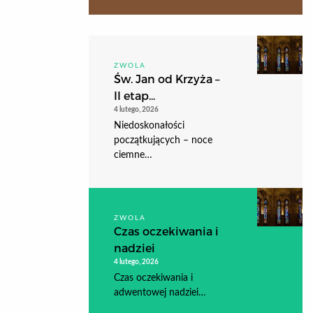
ZWOLA
Św. Jan od Krzyża –
II etap...
4 lutego, 2026
Niedoskonałości
początkujących – noce
ciemne…
ZWOLA
Czas oczekiwania i
nadziei
4 lutego, 2026
Czas oczekiwania i
adwentowej nadziei…