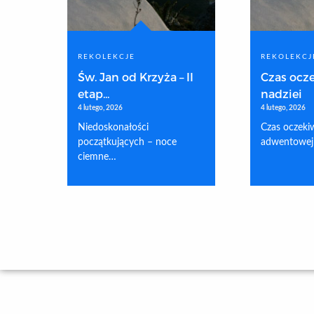
REKOLEKCJE
REKOLEKCJ
Św. Jan od Krzyża – II
Czas ocze
etap...
nadziei
4 lutego, 2026
4 lutego, 2026
Niedoskonałości
Czas oczekiw
początkujących – noce
adwentowej
ciemne…