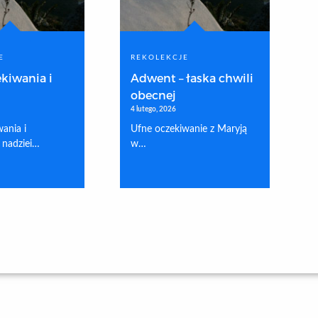
E
REKOLEKCJE
kiwania i
Adwent – łaska chwili
obecnej
4 lutego, 2026
ania i
Ufne oczekiwanie z Maryją
 nadziei…
w…