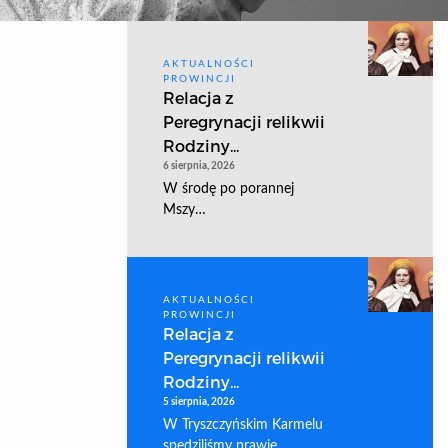
AKTUALNOŚCI
PROWINCJI
Relacja z
Peregrynacji relikwii
Rodziny...
6 sierpnia, 2026
W środę po porannej
Mszy…
AKTUALNOŚCI
PROWINCJI
Relacja z
Peregrynacji relikwii
Rodziny...
5 sierpnia, 2026
W Tryszczyńskim Karmelu
spędziliśmy prawie…