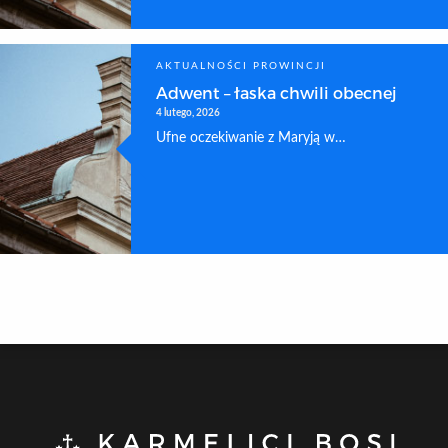
AKTUALNOŚCI PROWINCJI
Adwent – łaska chwili obecnej
4 lutego, 2026
Ufne oczekiwanie z Maryją w…