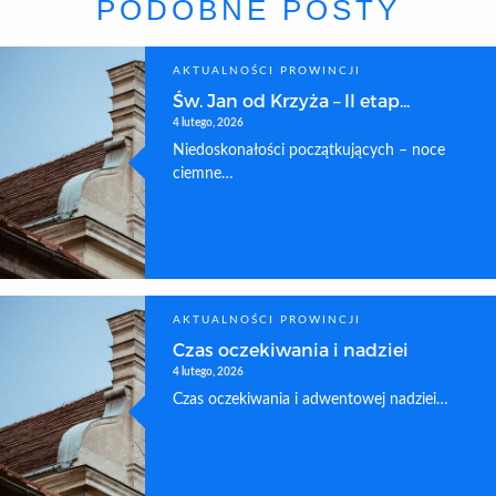
PODOBNE POSTY
AKTUALNOŚCI PROWINCJI
Św. Jan od Krzyża – II etap...
4 lutego, 2026
Niedoskonałości początkujących – noce
ciemne…
AKTUALNOŚCI PROWINCJI
Czas oczekiwania i nadziei
4 lutego, 2026
Czas oczekiwania i adwentowej nadziei…