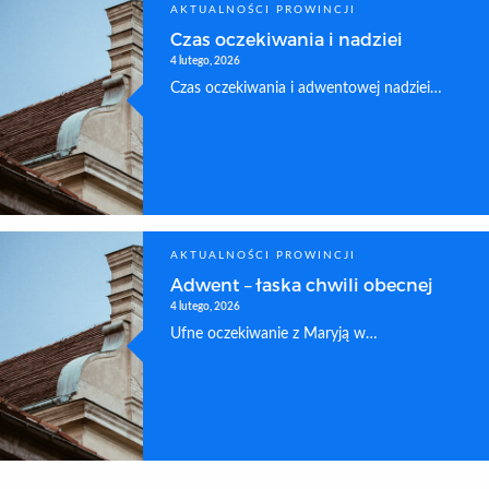
AKTUALNOŚCI PROWINCJI
Czas oczekiwania i nadziei
4 lutego, 2026
Czas oczekiwania i adwentowej nadziei…
AKTUALNOŚCI PROWINCJI
Adwent – łaska chwili obecnej
4 lutego, 2026
Ufne oczekiwanie z Maryją w…