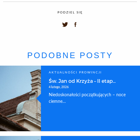
PODZIEL SIĘ
PODOBNE POSTY
AKTUALNOŚCI PROWINCJI
Św. Jan od Krzyża – II etap...
4 lutego, 2026
Niedoskonałości początkujących – noce
ciemne…