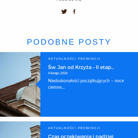
PODOBNE POSTY
AKTUALNOŚCI PROWINCJI
Św. Jan od Krzyża – II etap...
4 lutego, 2026
Niedoskonałości początkujących – noce
ciemne…
AKTUALNOŚCI PROWINCJI
Czas oczekiwania i nadziei