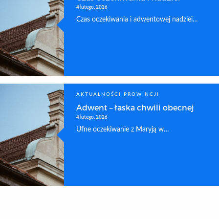
4 lutego, 2026
Czas oczekiwania i adwentowej nadziei…
AKTUALNOŚCI PROWINCJI
Adwent – łaska chwili obecnej
4 lutego, 2026
Ufne oczekiwanie z Maryją w…