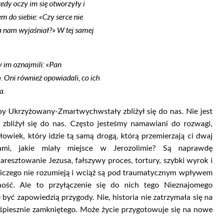
dy oczy im się otworzyły i
m do siebie: «Czy serce nie
a nam wyjaśniał?» W tej samej
y im oznajmili: «Pan
 Oni również opowiadali, co ich
a.
 Ukrzyżowany-Zmartwychwstały zbliżył się do nas. Nie jest
 zbliżył się do nas. Często jesteśmy namawiani do rozwagi,
owiek, który idzie tą samą drogą, którą przemierzają ci dwaj
niami, jakie miały miejsce w Jerozolimie? Są naprawdę
aresztowanie Jezusa, fałszywy proces, tortury, szybki wyrok i
. Niczego nie rozumieją i wciąż są pod traumatycznym wpływem
ość. Ale to przyłączenie się do nich tego Nieznajomego
yć zapowiedzią przygody. Nie, historia nie zatrzymała się na
śpiesznie zamkniętego. Może życie przygotowuje się na nowe