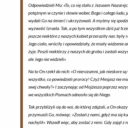
Odpowiedzieli Mu: «To, co się stało z Jezusem Nazarej
potężnym w czynie i słowie wobec Boga i całego ludu; 
wydali Go na śmierć i ukrzyżowali. A myśmy się spodzi
wyzwolić Izraela. Tak, a po tym wszystkim dziś już trzec
jeszcze niektóre z naszych kobiet przeraziły nas: były r
Jego ciała, wróciły i opowiedziały, że miały widzenie a
żyje. Poszli niektórzy z naszych do grobu i zastali wszy
ale Jego nie widzieli».
Na to On rzekł do nich: «O nierozumni, jak nieskore są
wszystko, co powiedzieli prorocy! Czyż Mesjasz nie mia
swej chwały?» I zaczynając od Mojżesza poprzez wszy
we wszystkich Pismach odnosiło się do Niego.
Tak przybliżyli się do wsi, do której zdążali, a On okazy
przymusili Go, mówiąc: «Zostań z nami, gdyż ma się ku 
nachylił». Wszedł więc, aby zostać z nimi. Gdy zajął z n