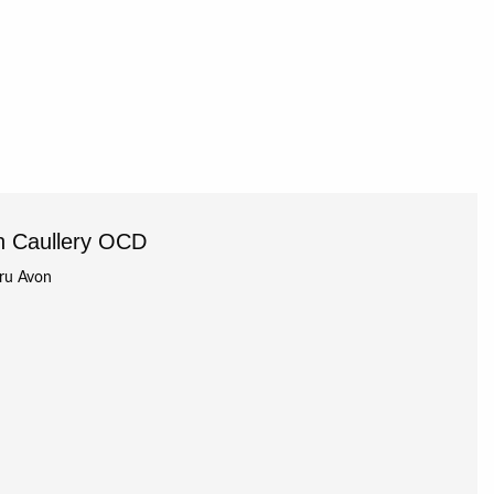
ph Caullery OCD
oru Avon