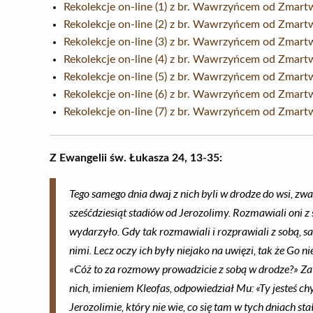
Rekolekcje on-line (1) z br. Wawrzyńcem od Zmar
Rekolekcje on-line (2) z br. Wawrzyńcem od Zmar
Rekolekcje on-line (3) z br. Wawrzyńcem od Zmar
Rekolekcje on-line (4) z br. Wawrzyńcem od Zmar
Rekolekcje on-line (5) z br. Wawrzyńcem od Zmar
Rekolekcje on-line (6) z br. Wawrzyńcem od Zmar
Rekolekcje on-line (7) z br. Wawrzyńcem od Zmar
Z Ewangelii św. Łukasza 24, 13-35:
Tego samego dnia dwaj z nich byli w drodze do wsi, zw
sześćdziesiąt stadiów od Jerozolimy. Rozmawiali oni z 
wydarzyło. Gdy tak rozmawiali i rozprawiali z sobą, sam
nimi. Lecz oczy ich były niejako na uwięzi, tak że Go ni
«Cóż to za rozmowy prowadzicie z sobą w drodze?» Zatr
nich, imieniem Kleofas, odpowiedział Mu: «Ty jesteś 
Jerozolimie, który nie wie, co się tam w tych dniach sta