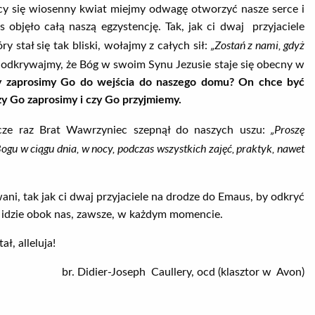
cy się wiosenny kwiat miejmy odwagę otworzyć nasze serce i
 objęło całą naszą egzystencję. Tak, jak ci dwaj przyjaciele
„Zostań z nami, gdyż
 stał się tak bliski, wołajmy z całych sił:
i odkrywajmy, że Bóg w swoim Synu Jezusie staje się obecny w
y zaprosimy Go do wejścia do naszego domu? On chce być
y Go zaprosimy i czy Go przyjmiemy.
„Proszę
szcze raz Brat Wawrzyniec szepnął do naszych uszu:
ogu w ciągu dnia, w nocy, podczas wszystkich zajęć, praktyk, nawet
i, tak jak ci dwaj przyjaciele na drodze do Emaus, by odkryć
 idzie obok nas, zawsze, w każdym momencie.
, alleluja!
br. Didier-Joseph Caullery, ocd (klasztor w Avon)