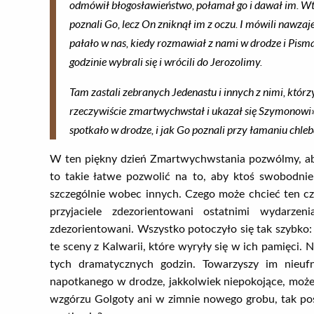
odmówił błogosławieństwo, połamał go i dawał im. Wte
poznali Go, lecz On zniknął im z oczu. I mówili nawzaje
pałało w nas, kiedy rozmawiał z nami w drodze i Pism
godzinie wybrali się i wrócili do Jerozolimy.
Tam zastali zebranych Jedenastu i innych z nimi, którz
rzeczywiście
zmartwychwstał i ukazał się Szymonowi».
spotkało w drodze, i jak Go poznali przy łamaniu chleb
W ten piękny dzień Zmartwychwstania pozwólmy, aby
to takie łatwe pozwolić na to, aby ktoś swobodnie
szczególnie wobec innych. Czego może chcieć ten czł
przyjaciele zdezorientowani ostatnimi wydarze
zdezorientowani. Wszystko potoczyło się tak szybko: 
te sceny z Kalwarii, które wyryły się w ich pamięci
tych dramatycznych godzin. Towarzyszy im nieufn
napotkanego w drodze, jakkolwiek niepokojące, może b
wzgórzu Golgoty ani w zimnie nowego grobu, tak po