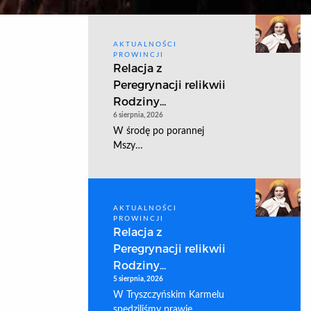
AKTUALNOŚCI
PROWINCJI
Relacja z
Peregrynacji relikwii
Rodziny...
6 sierpnia, 2026
W środę po porannej
Mszy…
AKTUALNOŚCI
PROWINCJI
Relacja z
Peregrynacji relikwii
Rodziny...
5 sierpnia, 2026
W Tryszczyńskim Karmelu
spędziliśmy prawie…