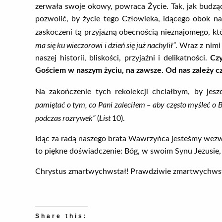
zerwała swoje okowy, powraca Życie. Tak, jak budzą
pozwolić, by życie tego Człowieka, idącego obok nas
zaskoczeni tą przyjazną obecnością nieznajomego, który
ma się ku wieczorowi i dzień się już nachylił”
. Wraz z nim
naszej historii, bliskości, przyjaźni i delikatności.
Cz
Gościem w naszym życiu, na zawsze. Od nas zależy cz
Na zakończenie tych rekolekcji chciałbym, by je
pamiętać o tym, co Pani zaleciłem – aby często myśleć o B
podczas rozrywek”
List
(
10).
Idąc za radą naszego brata Wawrzyńca jesteśmy wezwan
to piękne doświadczenie: Bóg, w swoim Synu Jezusie,
Chrystus zmartwychwstał! Prawdziwie zmartwychwstał
Share this: