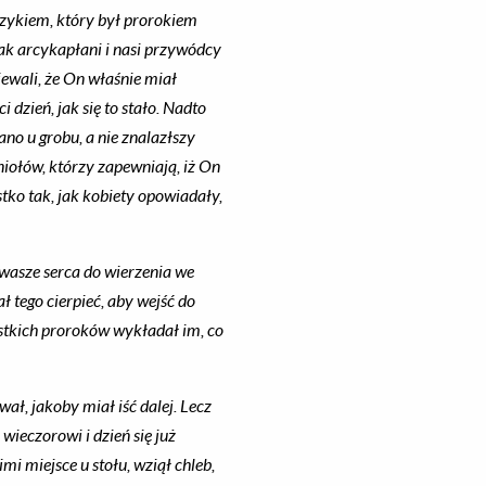
czykiem, który był prorokiem
jak arcykapłani i nasi przywódcy
ewali, że On właśnie miał
i dzień, jak się to stało. Nadto
ano u grobu, a nie znalazłszy
niołów, którzy zapewniają, iż On
stko tak, jak kobiety opowiadały,
 wasze serca do wierzenia we
ł tego cierpieć, aby wejść do
stkich proroków wykładał im, co
wał, jakoby miał iść dalej. Lecz
wieczorowi i dzień się już
imi miejsce u stołu, wziął chleb,