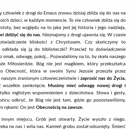
 człowiek z drogi do Emaus znowu dzisiaj zbliża się do nas na
oich dzieci, w każdym momencie. To nie człowiek zbliża się do
toty, bez względu na to jaka jest jej historia i jego nadzieja,
 zbliżyć się do nas
. Nieznajomy z drogi ujawnia się. W czasie
doświadczenie bliskości z Chrystusem. Czy skończymy to
 odkłada się ją do biblioteczki? Przecież to doświadczenie
 smak, odwagę, pokój… Pozwalaliśmy na to, by skała naszego
że Miłosierdzie. Bóg nie jest magikiem, który przekształca
t to Obecność, która w swoim Synu Jezusie przeszła przez
 w naszym zranionym człowieczeństwie i
zaprosić nas do Życia,
 wszelkie zamknięcie.
Musimy mieć odwagę nowej drogi i
 tylko mglistym wspomnieniem z dzieciństwa. Słowa i gesty,
ońcu odkryć, że Bóg nie jest tam, gdzie go pozostawiliśmy,
m rękami: On jest
Obecnością na zawsze
.
nnym miejscu. Grób jest otwarty. Życie wyszło z niego.
ka na nas i wita nas. Kamień grobu został odsunięty. Śmierć