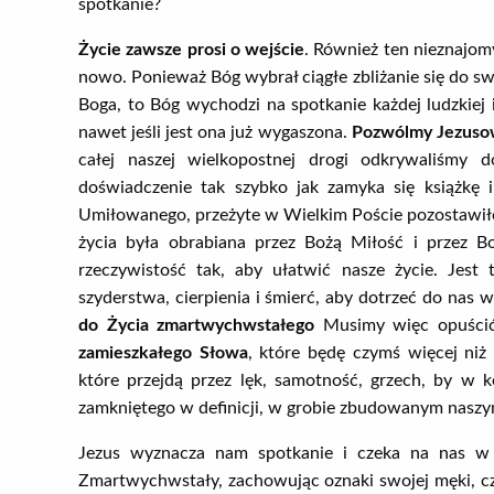
spotkanie?
Życie zawsze prosi o wejście
. Również ten nieznajomy
nowo. Ponieważ Bóg wybrał ciągłe zbliżanie się do sw
Boga, to Bóg wychodzi na spotkanie każdej ludzkiej is
nawet jeśli jest ona już wygaszona.
Pozwólmy Jezusowi
całej naszej wielkopostnej drogi odkrywaliśmy 
doświadczenie tak szybko jak zamyka się książkę i
Umiłowanego, przeżyte w Wielkim Poście pozostawiło
życia była obrabiana przez Bożą Miłość i przez Bo
rzeczywistość tak, aby ułatwić nasze życie. Jes
szyderstwa, cierpienia i śmierć, aby dotrzeć do nas
do Życia zmartwychwstałego
Musimy więc opuścić
zamieszkałego Słowa
, które będę czymś więcej niż
które przejdą przez lęk, samotność, grzech, by w k
zamkniętego w definicji, w grobie zbudowanym naszy
Jezus wyznacza nam spotkanie i czeka na nas w i
Zmartwychwstały, zachowując oznaki swojej męki, cze