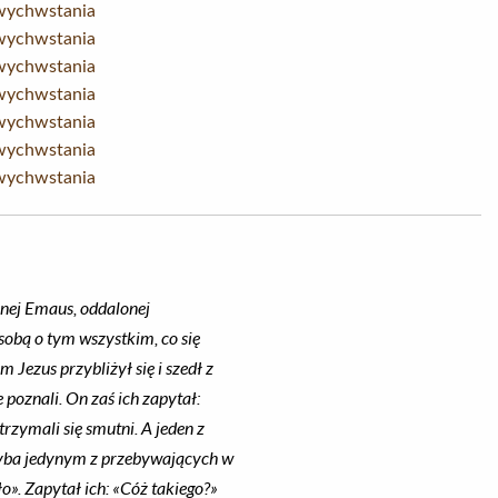
twychwstania
twychwstania
twychwstania
twychwstania
twychwstania
twychwstania
twychwstania
anej Emaus, oddalonej
sobą o tym wszystkim, co się
 Jezus przybliżył się i szedł z
e poznali. On zaś ich zapytał:
zymali się smutni. A jeden z
chyba jedynym z przebywających w
ło». Zapytał ich: «Cóż takiego?»