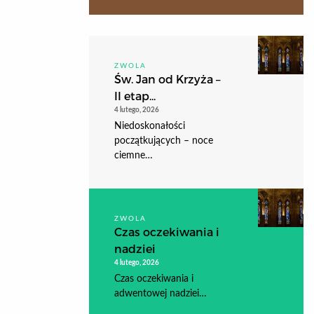
ZWOLA
Św. Jan od Krzyża –
II etap...
4 lutego, 2026
Niedoskonałości
początkujących – noce
ciemne…
ZWOLA
Czas oczekiwania i
nadziei
4 lutego, 2026
Czas oczekiwania i
adwentowej nadziei…