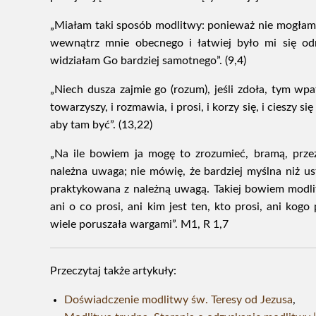
„Miałam taki sposób modlitwy: ponieważ nie mogłam
wewnątrz mnie obecnego i łatwiej było mi się o
widziałam Go bardziej samotnego”. (9,4)
„Niech dusza zajmie go (rozum), jeśli zdoła, tym wp
towarzyszy, i rozmawia, i prosi, i korzy się, i cieszy s
aby tam być”. (13,22)
„Na ile bowiem ja mogę to zrozumieć, bramą, prze
należna uwaga; nie mówię, że bardziej myślna niż us
praktykowana z należną uwagą. Takiej bowiem modli
ani o co prosi, ani kim jest ten, kto prosi, ani kog
wiele poruszała wargami”. M1, R 1,7
Przeczytaj także artykuły:
Doświadczenie modlitwy św. Teresy od Jezusa
,