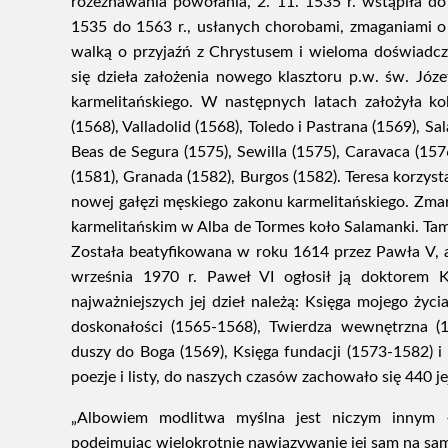
rozeznawania powołania, 2. 11. 1535 r. wstąpiła do 
1535 do 1563 r., usłanych chorobami, zmaganiami
walką o przyjaźń z Chrystusem i wieloma doświadc
się dzieła założenia nowego klasztoru p.w. św. Józ
karmelitańskiego. W następnych latach założyła k
(1568), Valladolid (1568), Toledo i Pastrana (1569), S
Beas de Segura (1575), Sewilla (1575), Caravaca (1576
(1581), Granada (1582), Burgos (1582). Teresa korzys
nowej gałęzi męskiego zakonu karmelitańskiego. Zmar
karmelitańskim w Alba de Tormes koło Salamanki. Tam
Została beatyfikowana w roku 1614 przez Pawła V, 
września 1970 r. Paweł VI ogłosił ją doktorem Ko
najważniejszych jej dzieł należą: Księga mojego ży
doskonałości (1565-1568), Twierdza wewnętrzna (1
duszy do Boga (1569), Księga fundacji (1573-1582) i
poezje i listy, do naszych czasów zachowało się 440 je
„Albowiem modlitwa myślna jest niczym innym 
podejmując wielokrotnie nawiązywanie jej sam na sam 