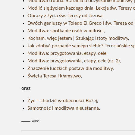
Modlitwa trudna. Starania o odzyskanie modlitwy 
Modlić się życiem każdego dnia. Lekcja św. Teresy 
Obrazy z życia św. Teresy od Jezusa
,
Dwóch geniuszy w Toledo El Greco i św. Teresa od
Modlitwa: spotkanie osób w miłości
,
Kocham, więc jestem | Szukając istoty modlitwy
,
Jak zdobyć poznanie samego siebie? Terezjańskie s
Modlitwa: przygotowania, etapy, cele
,
Modlitwa: przygotowania, etapy, cele (cz. 2)
,
Znaczenie ludzkich postaw dla modlitwy
,
Święta Teresa i kłamstwo
,
oraz:
Żyć – chodzić w obecności Bożej
,
Samotność i modlitwa nieustanna
.
WRÓĆ