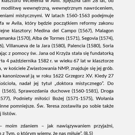
klasztoru Wcielenia w Avili. Spędziła tam 28 lat, od
 o modlitwę wewnętrzną, wewnętrznym nawróceniem,
zeniami mistycznymi. W latach 1560-1563 podejmuje
efa w Avila, który będzie początkiem reformy zakonu
olejne klasztory: Medina del Campo (1567), Malagon
alamanka (1570), Alba de Tormes (1571), Segovia (1574),
), Villanueva de la Jara (1580), Palencia (1580), Soria
tając z pomocy św. Jana od Krzyża stała się fundatorką
ła 4 października 1582 r. w wieku 67 lat w klasztorze
, w kościele Zwiastowania NMP, znajduje się jej grób.
a kanonizował ją w roku 1622 Grzegorz XV. Kiedy 27
ścioła, nadał jej tytuł „doktora mistycznego”. Do
cia (1565), Sprawozdania duchowe (1560-1581), Droga
577), Podniety miłości Bożej (1571-1575), Wołania
 inne pomniejsze. Św. Teresa zostawiła po sobie także
j listów.
– moim zdaniem – jak nawiązywaniem przyjaźni,
z Tym, o którym wiemy, że nas miłuje”. (8,5)