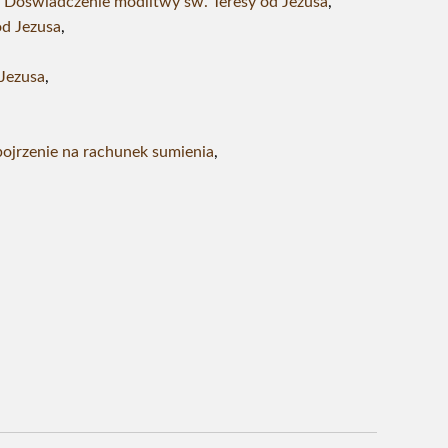
| Doświadczenie modlitwy św. Teresy od Jezusa
,
od Jezusa
,
 Jezusa
,
pojrzenie na rachunek sumienia
,