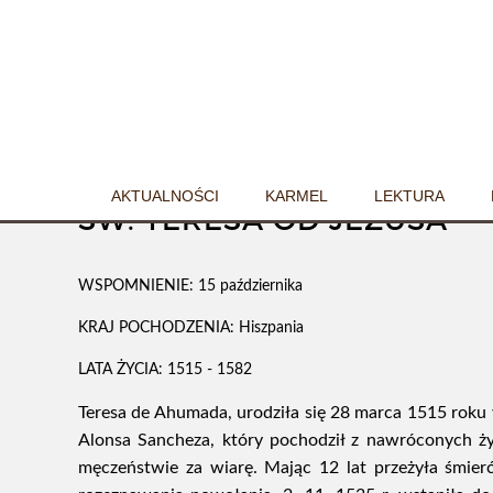
WRÓĆ
AKTUALNOŚCI
KARMEL
LEKTURA
ŚW. TERESA OD JEZUSA
WSPOMNIENIE:
15 października
KRAJ POCHODZENIA:
Hiszpania
LATA ŻYCIA:
1515 - 1582
Teresa de Ahumada, urodziła się 28 marca 1515 roku w
Alonsa Sancheza, który pochodził z nawróconych ż
męczeństwie za wiarę. Mając 12 lat przeżyła śmier